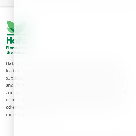
Haifa Group is a multi-national corporation and a global
leading supplier of specialty fertilizers, operating through 19
subsidiaries worldwide, with production sites in Israel, France,
and Canada, as well as proprietary blending facilities in Brazil
and South Africa. Backed by extensive infrastructure and well-
established distribution and logistics networks, Haifa makes its
advanced plant nutrition solutions available to growers in
more than 100 countries.