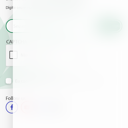
Digite seu e-mail e receba as novidades da Haifa
CAPTCHA
Eu concordo em receber informação via e-mail
Follow us