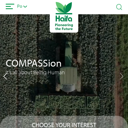
Passar
Po
para
o
Video
conteúdo
file
principal
COMPASSion
It’s all about Being Human
CHOOSE YOUR INTEREST