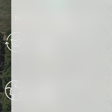
Haifa`s 2030 IMPACT goals
Renewable Energy Sources
50%
Renewable energy sources in production
READ MORE
GHG Emissions Reduction
20%
Reduction in GHG emissions (scop 1+2)
READ MORE