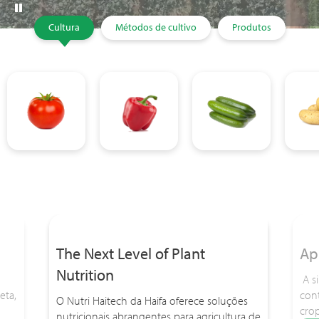
Cultura
Métodos de cultivo
Produtos
The Next Level of Plant
Ap
Nutrition
A si
eta,
cont
O Nutri Haitech da Haifa oferece soluções
cro
nutricionais abrangentes para agricultura de