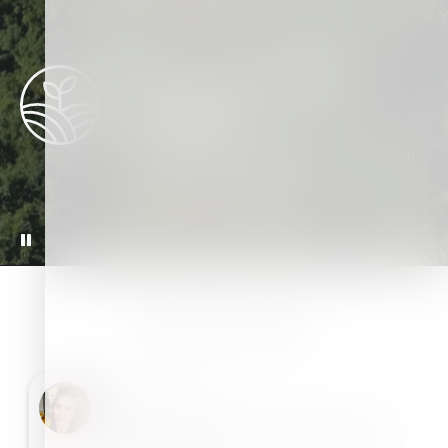
Sustainable Agriculture
10M
Ton reduction in GHG emissions through
sustainable agriculture practices
READ MORE
Blog da Haifa
Nofar Michaelson
Croptune™ ajuda os produtores de cana-de-
açúcar a melhorar o manejo do nitrogênio e o