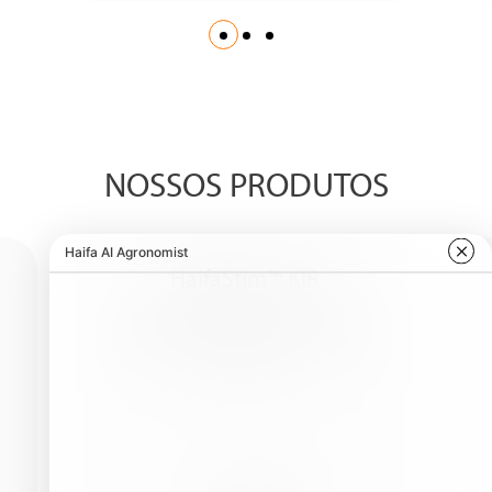
NOSSOS PRODUTOS
HaifaStim™ KIR
♦ Mitigate negative effects of
abiotic stress♦ Increase crop yield
and quality♦ …