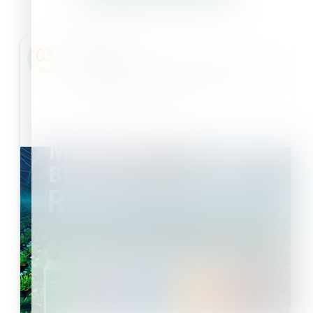
NOTÍCIAS
03
A Haifa investe € 30 milhões numa nova
Mar
fábrica de Multicote™ para promover a
agricultura sustentável