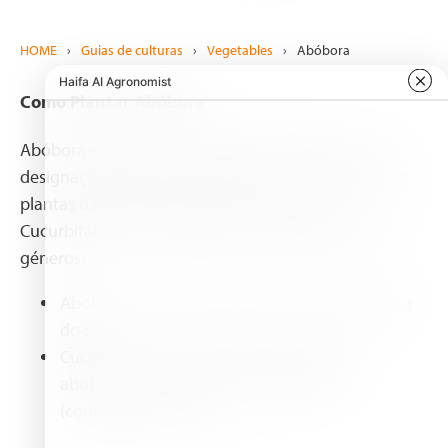
HOME
›
Guias de culturas
›
Vegetables
›
Abóbora
Como Plantar Abóbora
Abóbora ou jerimum, fruto da aboboreira, é uma
designação popular atribuída a diversas espécies de
plantas da família Cucurbitaceae (ordem
Cucurbitales), nomeadamente às classificadas nos
géneros:
Abobra - uma única espécie, nativa da América
do Sul
Cucurbita - género que inclui os tipos de
abóbora mais comuns e a abobrinha
(courgette/zucchini).