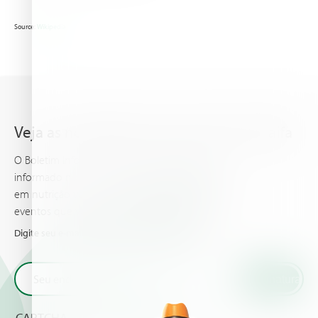
Source:
Wikipedia
Veja as novidades mais recentes da Haifa
O Boletim Informativo da Haifa mantem você
informado nos conhecimentos mais avançados
em nutrição vegetal, E traz as ultimas noticias e
eventos que você e sua cultura devem saber.
Digite seu e-mail e receba as novidades da Haifa
CAPTCHA