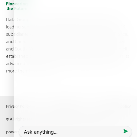
Haifa Group is a multi-national corporation and a global
leading supplier of specialty fertilizers, operating through 19
subsidiaries worldwide, with production sites in Israel, France,
and Canada, as well as proprietary blending facilities in Brazil
and South Africa. Backed by extensive infrastructure and well-
established distribution and logistics networks, Haifa makes its
advanced plant nutrition solutions available to growers in
more than 100 countries.
Privacy Policy
Terms of Use
Copyright policy
© All rights reserved (2026) Haifa Negev technologies LTD
powered by
Comrax