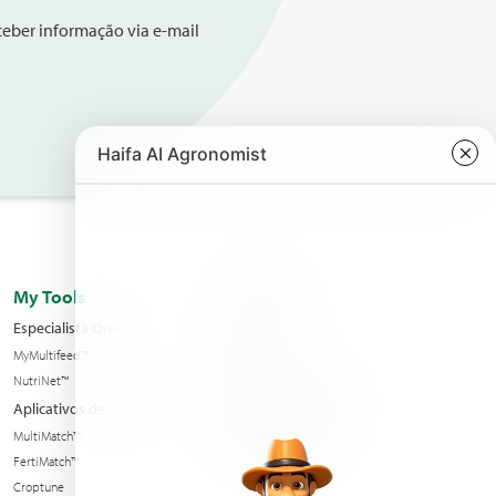
eber informação via e-mail
My Tools
A Empresa
Especialista Online
Filiais
MyMultifeed™
Contate nos
NutriNet™
Condições de venda
Aplicativos de Celular
Notícias e Eventos
MultiMatch™
Sustentabilidade
FertiMatch™
Croptune