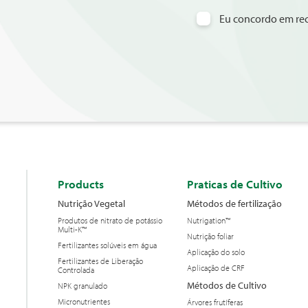
Eu concordo em rec
Products
Praticas de Cultivo
Nutrição Vegetal
Métodos de fertilização
Produtos de nitrato de potássio
Nutrigation™
Multi-K™
Nutrição foliar
Fertilizantes solúveis em água
Aplicação do solo
Fertilizantes de Liberação
Aplicação de CRF
Controlada
Métodos de Cultivo
NPK granulado
Micronutrientes
Árvores frutíferas