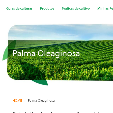
Passar
para
Guias de culturas
Produtos
Práticas de cultivo
Minhas Fe
o
conteúdo
principal
Palma Oleaginosa
HOME
›
Palma Oleaginosa