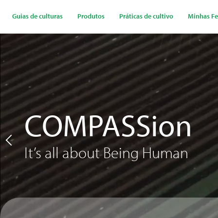
Passar
para
Guias de culturas
Produtos
Práticas de cultivo
Minhas Fe
o
conteúdo
Video
principal
file
COMPASSion
It’s all about Being Human