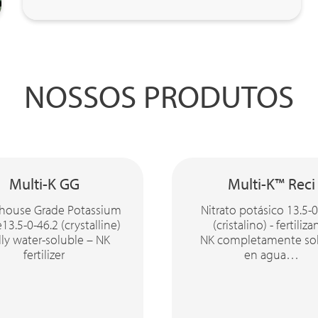
NOSSOS PRODUTOS
Multi-K GG
Multi-K™ Reci
house Grade Potassium
Nitrato potásico 13.5-0
e13.5-0-46.2 (crystalline)
(cristalino) - fertiliza
lly water-soluble – NK
NK completamente so
fertilizer
en agua…