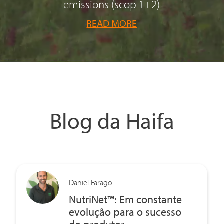
emissions (scop 1+2)
READ MORE
Blog da Haifa
Daniel Farago
NutriNet™: Em constante
evolução para o sucesso