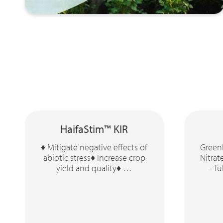
HaifaStim™ KIR
♦ Mitigate negative effects of
Green
abiotic stress♦ Increase crop
Nitrat
yield and quality♦ …
– fu