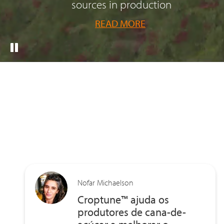
sources in production
READ MORE
Nofar Michaelson
Croptune™ ajuda os
produtores de cana-de-