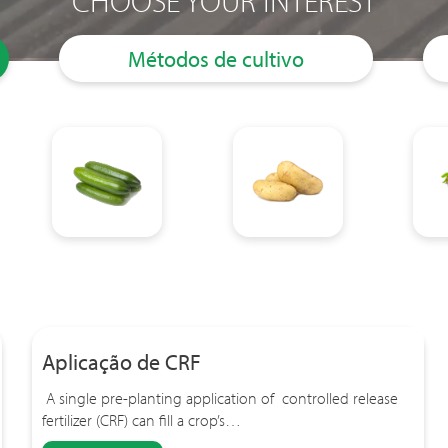
CHOOSE YOUR INTEREST
Métodos de cultivo
Aplicação de CRF
A single pre-planting application of controlled release
fertilizer (CRF) can fill a crop’s…