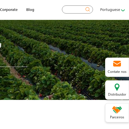
Pesquisar
Corporate
Blog
Portuguese
ע
Contate nos
Distribuidor
Parceiros