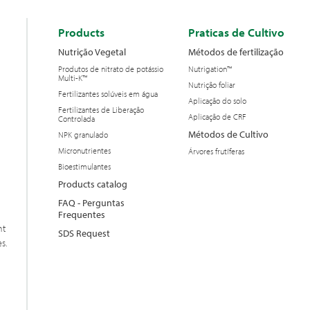
Products
Praticas de Cultivo
Nutrição Vegetal
Métodos de fertilização
Produtos de nitrato de potássio
Nutrigation™
Multi-K™
Nutrição foliar
Fertilizantes solúveis em água
Aplicação do solo
Fertilizantes de Liberação
Aplicação de CRF
Controlada
Métodos de Cultivo
NPK granulado
Micronutrientes
Árvores frutíferas
Bioestimulantes
Products catalog
FAQ - Perguntas
Frequentes
nt
SDS Request
s.