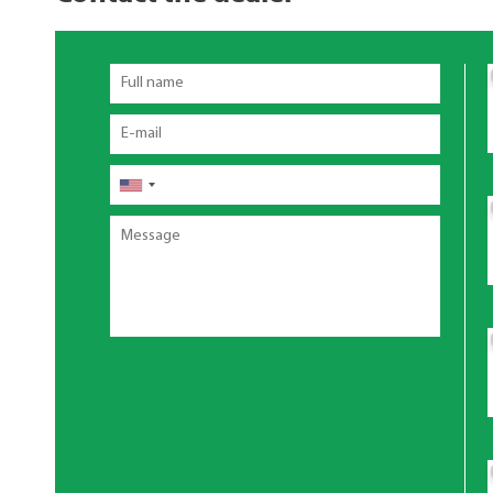
Full
name
Email
Phone
Message