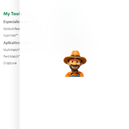
My Tools
A Empresa
Especialista Online
Filiais
MyMultifeed™
Contate nos
NutriNet™
Condições de venda
Aplicativos de Celular
Notícias e Eventos
MultiMatch™
Sustentabilidade
FertiMatch™
Croptune