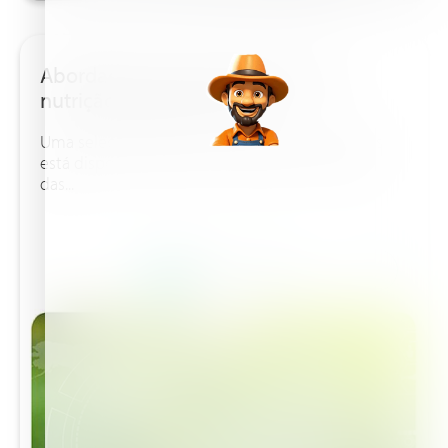
Abordagem da Nutri Haitech para
nutrição vegetal holística
Uma seleção de ferramentas digitais avançadas
está disponível para que vocé gerir a nutrição
das...