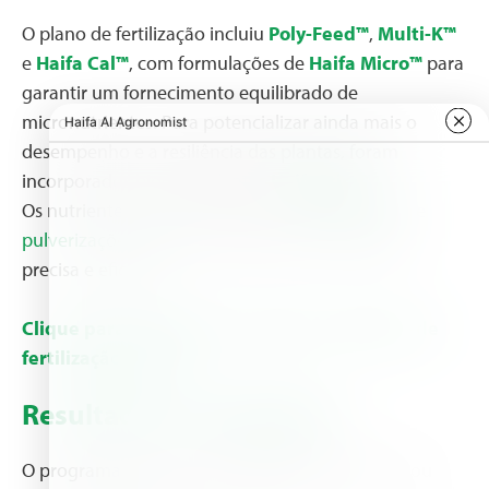
O plano de fertilização incluiu
Poly-Feed™
,
Multi-K™
e
Haifa Cal™
, com formulações de
Haifa Micro™
para
garantir um fornecimento equilibrado de
micronutrientes. Para potencializar ainda mais o
desempenho e a resiliência das plantas, foram
incorporados bioestimulantes
HaifaStim™
.
Os nutrientes foram aplicados via
Nutrigação™
e
pulverizações foliares
, garantindo uma entrega
precisa e eficiente.
Clique para visualizar o programa completo de
fertilização do kiwi
Resultados e Conquistas
O programa de nutrição
Haifa 360°
proporcionou