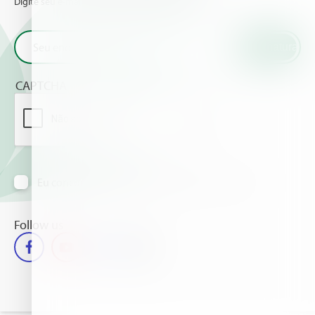
Digite seu e-mail e receba as novidades da Haifa
CAPTCHA
Eu concordo em receber informação via e-mail
Follow us