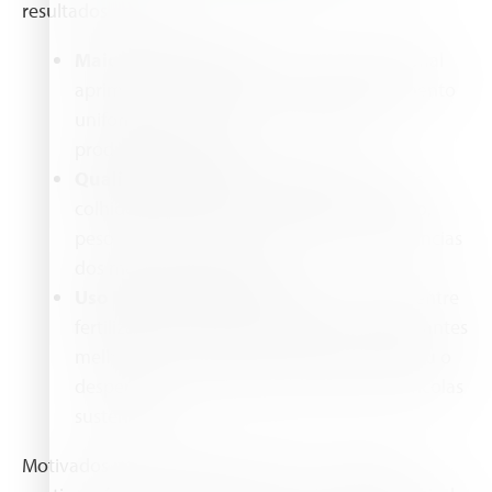
resultados notáveis:
Maior Produtividade:
O manejo nutricional
aprimorado resultou em um desenvolvimento
uniforme dos frutos e no aumento da
produtividade geral.
Qualidade Superior dos Frutos:
Os kiwis
colhidos apresentaram excelente tamanho,
peso e teor de açúcar, atendendo às exigências
dos mercados premium.
Uso Eficiente de Nutrientes:
A sinergia entre
fertilizantes solúveis em água e bioestimulantes
melhorou a absorção de nutrientes, reduziu o
desperdício e contribuiu para práticas agrícolas
sustentáveis.
Motivados pelos resultados positivos, o projeto