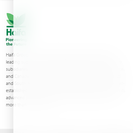
Haifa Group is a multi-national corporation and a global
leading supplier of specialty fertilizers, operating through 19
subsidiaries worldwide, with production sites in Israel, France,
and Canada, as well as proprietary blending facilities in Brazil
and South Africa. Backed by extensive infrastructure and well-
established distribution and logistics networks, Haifa makes its
advanced plant nutrition solutions available to growers in
more than 100 countries.