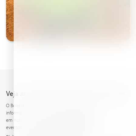
Veja as novidades mais recentes da Haifa
O Boletim Informativo da Haifa mantem você
informado nos conhecimentos mais avançados
em nutrição vegetal, E traz as ultimas noticias e
eventos que você e sua cultura devem saber.