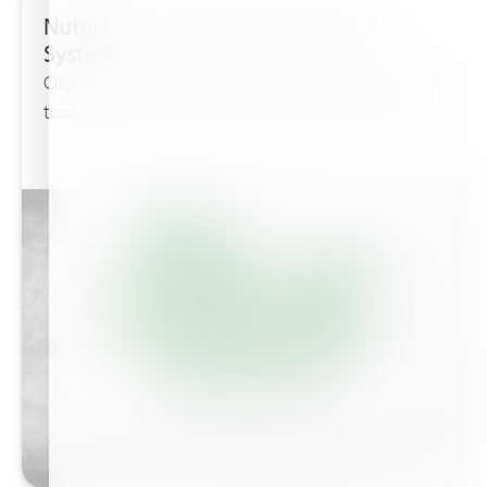
NutriNet™ - Plant Nutrition Expert
System
Click to start using Haifa NutriNet™ Now NutriNet's
tool for assessment of the environmental impact...