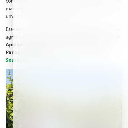
continuará nas próximas safras — promovendo ainda
mais estratégias nutricionais avançadas e alcançando
uma produção excepcional de kiwis.
Esse sucesso foi possível graças à colaboração entre o
agrônomo
Sr. Konstantinos Vogiatzoglou
da
A.S.N.
Apollon Kouloura
e o proprietário do campo,
Sr.
Panagiotis Gatzoufas
, com o apoio da
Haifa
Southeast Europe
e da
Agri SC
.