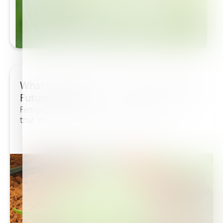
What is Fertigation – Development and
Future Trends
Fertigation is an innovative agricultural practice
that involves applying fertilizers through...