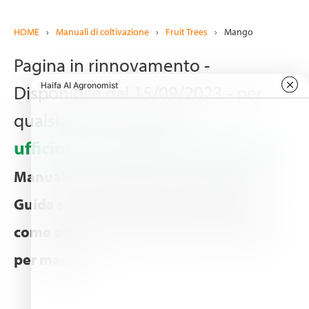
HOME
›
Manuali di coltivazione
›
Fruit Trees
›
Mango
Pagina in rinnovamento -
Disponibile dal 15/09/2023 - per
qualsiasi informazione
ufficiotecnico@haifa-group.com
Manuale di Coltivazione per il Mango -
Guida sulla coltivazione del Mango e
come ottenere il massimo dal concime
per mango