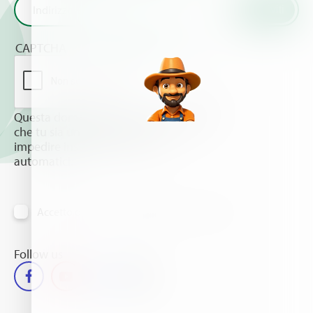
CAPTCHA
Questa domanda è un test per verificare
che tu sia un visitatore umano e per
impedire inserimenti di spam
automatici.
Accetto di ricevere informazioni via e-mail
Follow us