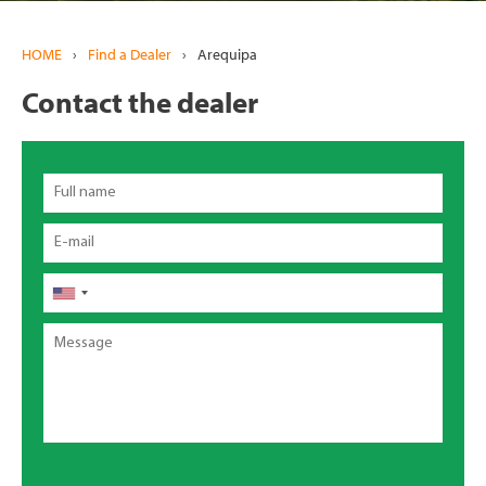
HOME
›
Find a Dealer
›
Arequipa
Contact the dealer
Full
name
Email
Telefono
Message