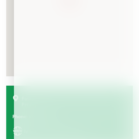
Pasaje Martinetti 203 Zona Industrial, Arequipa,
Peru
Phone
(054) 288393
https://www.molinosycia.com/