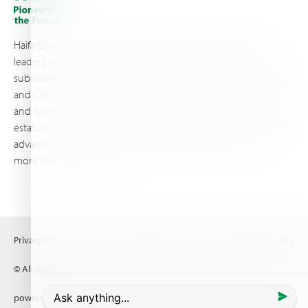
Haifa Group is a multi-national corporation and a global
leading supplier of specialty fertilizers, operating through 19
subsidiaries worldwide, with production sites in Israel, France,
and Canada, as well as proprietary blending facilities in Brazil
and South Africa. Backed by extensive infrastructure and well-
established distribution and logistics networks, Haifa makes its
advanced plant nutrition solutions available to growers in
more than 100 countries.
Privacy Policy
Terms of Use
Copyright policy
© All rights reserved (2026) Haifa Negev technologies LTD
powered by
Comrax