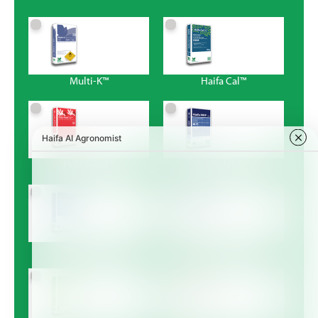
Multi-K™
Haifa Cal™
Poly-Feed™
Haifa MKP™
Magnisal™
Haifa Bonus™