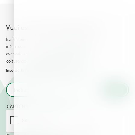
Vuoi essere sempre aggiornato?
Iscriviti alla nostra newsletter per ricevere le ultime
informazioni, sui piani di concimazione più
avanzati, sulle news e gli eventi che tu e le tue
colture dovreste conoscere.
Inserisci la tua e-mail per ricevere le novità da Haifa
CAPTCHA