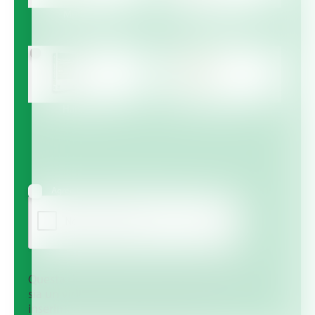
Multicote™
Multicote™ Agri /
Multigro™
Haifa MAP™
Haifa Micro™
Agree to receive information via email
Questa domanda è un test per verificare che tu
sia un visitatore umano e per impedire
inserimenti di spam automatici.