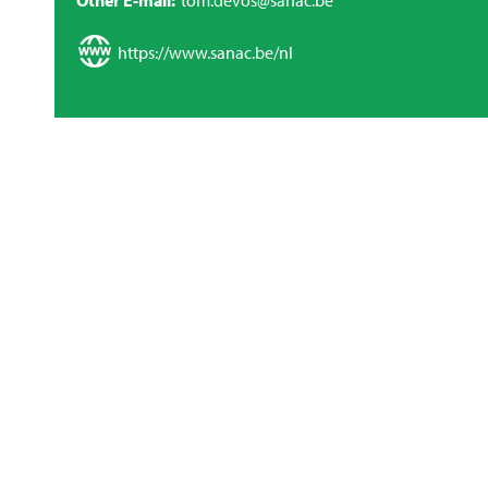
Other E-mail
tom.devos@sanac.be
https://www.sanac.be/nl