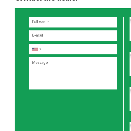
Full
name
Email
Telefono
Message