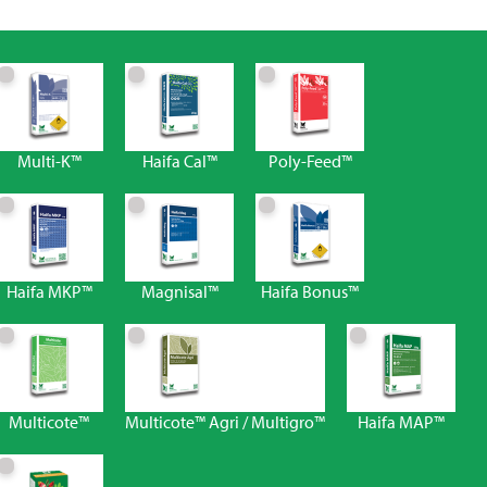
Multi-K™
Haifa Cal™
Poly-Feed™
Haifa MKP™
Magnisal™
Haifa Bonus™
Multicote™
Multicote™ Agri / Multigro™
Haifa MAP™