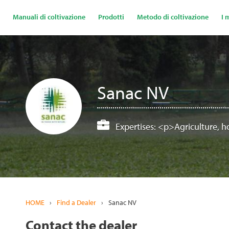
Salta
al
Manuali di coltivazione
Prodotti
Metodo di coltivazione
I 
contenuto
principale
Sanac NV
Expertises:
<p>Agriculture, h
HOME
›
Find a Dealer
›
Sanac NV
Contact the dealer