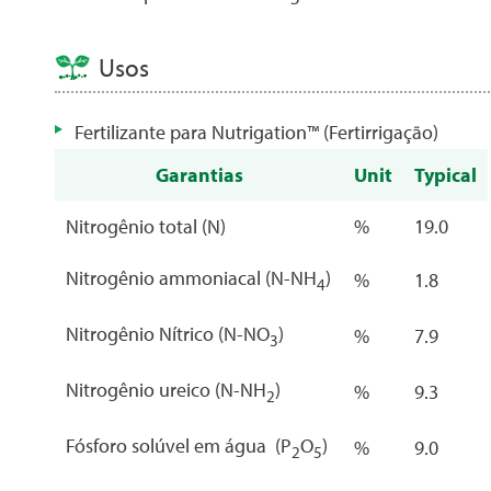
Usos
Fertilizante para Nutrigation™ (Fertirrigação)
Garantias
Unit
Typical
Nitrogênio total (N)
%
19.0
Nitrogênio ammoniacal (N-NH
)
%
1.8
4
Nitrogênio Nítrico (N-NO
)
%
7.9
3
Nitrogênio ureico (N-NH
)
%
9.3
2
Fósforo solúvel em água (P
O
)
%
9.0
2
5