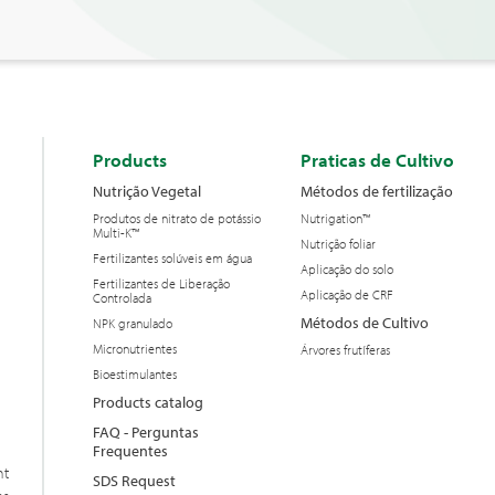
Products
Praticas de Cultivo
Nutrição Vegetal
Métodos de fertilização
Produtos de nitrato de potássio
Nutrigation™
Multi-K™
Nutrição foliar
Fertilizantes solúveis em água
Aplicação do solo
Fertilizantes de Liberação
Aplicação de CRF
Controlada
Métodos de Cultivo
NPK granulado
Micronutrientes
Árvores frutíferas
Bioestimulantes
Products catalog
FAQ - Perguntas
Frequentes
nt
SDS Request