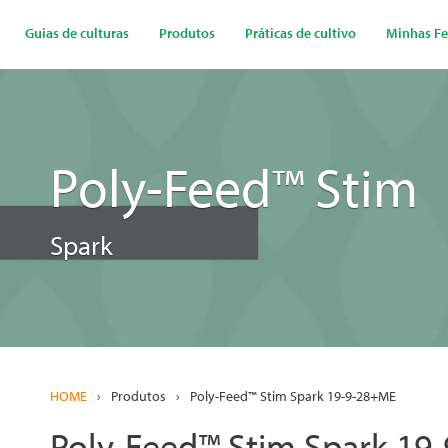
Passar
para
Guias de culturas
Produtos
Práticas de cultivo
Minhas Fe
o
conteúdo
principal
Poly-Feed™ Stim
Spark
HOME
›
Produtos
›
Poly-Feed™ Stim Spark 19-9-28+ME
Poly-Feed™ Stim Spark 19