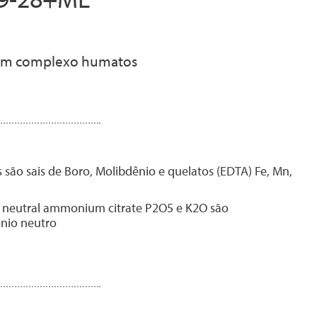
com complexo humatos
 são sais de Boro, Molibdênio e quelatos (EDTA) Fe, Mn,
d neutral ammonium citrate P2O5 e K2O são
nio neutro