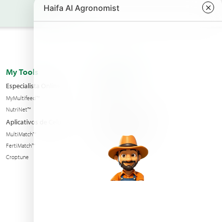
My Tools
A Empresa
Especialista Online
Filiais
MyMultifeed™
Contate nos
NutriNet™
Condições de venda
Aplicativos de Celular
Notícias e Eventos
MultiMatch™
Sustentabilidade
FertiMatch™
Croptune