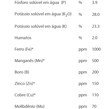
Fósforo solúvel em água (P)
%
3.9
Potássio solúvel em água (K
O)
%
28.0
2
Potássio solúvel em água (K)
%
23.3
Humatos
%
2.0
Ferro (Fe)*
ppm
1000
Manganês (Mn)*
ppm
500
Boro (B)
ppm
200
Zinco (Zn)*
ppm
150
Cobre (Cu)*
ppm
110
Molibdênio (Mo)
ppm
70