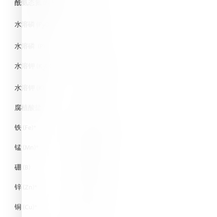
酰氨态氮 (N-NH
)
%
9.3
2
水溶磷 (P
O
)
%
9.0
2
5
水溶磷 (P)
%
3.9
水溶钾 (K
O)
%
28.0
2
水溶钾 (K)
%
23.3
腐植酸盐
%
2.0
铁 (Fe)*
ppm
1000
锰 (Mn)*
ppm
500
硼 (B)
ppm
200
锌 (Zn)*
ppm
150
铜 (Cu)*
ppm
110