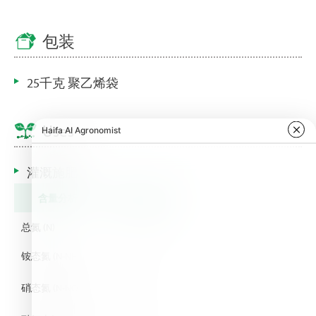
包装
25千克 聚乙烯袋
Uses
灌溉施肥
含量分析
单位
Typical
总氮 (N)
%
19.0
铵态氮 (N-NH
)
%
1.8
4
硝态氮 (N-NO
)
%
7.9
3