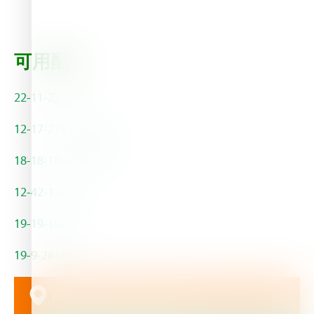
可用配方
22-11-22+ME
12-17-27+2MgO+ME
18-18-18+2MgO+ME
12-42-12+ME
19-19-19+ME
19-9-28+ME
Find the dealer near you