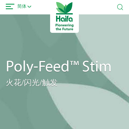
跳
简体
转
到
主
要
内
容
Poly-Feed™ Stim
火花/闪光/触发