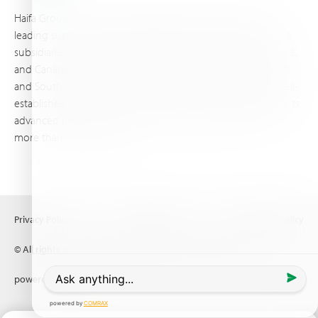
Haifa Group is a multi-national corporation and a global
leading supplier of specialty fertilizers, operating through 19
subsidiaries worldwide, with production sites in Israel, France,
and Canada, as well as proprietary blending facilities in Brazil
and South Africa. Backed by extensive infrastructure and well-
established distribution and logistics networks, Haifa makes its
advanced plant nutrition solutions available to growers in
more than 100 countries.
Privacy Policy
Terms of Use
Copyright policy
© All rights reserved (2026) Haifa Negev technologies LTD
powered by
Comrax