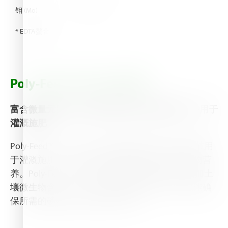
钼 (Mo)
ppm
70
* EDTA螯合
Poly-Feed™ Stim SPARK
富含微量元素和改性腐植酸复盐的氮磷钾配方--用于
灌溉施肥
Poly-Feed™ Stim SPARK 强烈建议在整个生长季节用
于灌溉施肥，以提高养分吸收的效率并改善植物营
养。Poly-Feed™ Stim SPARK 稳定土壤pH值，增加土
壤微生物含量，从而在强酸性或碱性土壤中也能确
保所需的磷和其他元素的可用性。