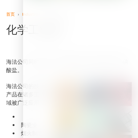
首页
›
Industrial
›
化学工业品
化学工业品
海法公司同时还生产技术级磷酸、硝酸钾及各种磷
酸盐。
海法公司的技术级
产品在诸多工业领
域被广泛应用：
陶瓷业
烟火制造