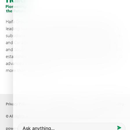
Haifa Group is a multi-national corporation and a global
leading supplier of specialty fertilizers, operating through 19
subsidiaries worldwide, with production sites in Israel, France,
and Canada, as well as proprietary blending facilities in Brazil
and South Africa. Backed by extensive infrastructure and well-
established distribution and logistics networks, Haifa makes its
advanced plant nutrition solutions available to growers in
more than 100 countries.
Privacy Policy
Terms of Use
Copyright policy
© All rights reserved (2026) Haifa Negev technologies LTD
powered by
Comrax