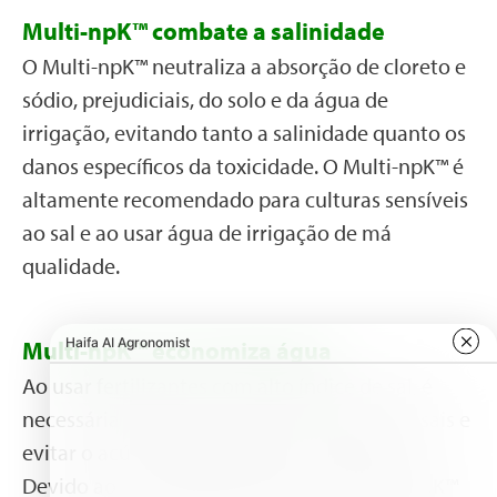
Multi-npK™ combate a salinidade
O Multi-npK™ neutraliza a absorção de cloreto e
sódio, prejudiciais, do solo e da água de
irrigação, evitando tanto a salinidade quanto os
danos específicos da toxicidade. O Multi-npK™ é
altamente recomendado para culturas sensíveis
ao sal e ao usar água de irrigação de má
qualidade.
Multi-npK™ economiza água
Ao usar fertilizantes com alto índice de sal, é
necessária irrigação extra para remover os sais e
evitar o acúmulo prejudicial de salinidade.
Devido ao seu baixo índice de sal, o Multi-npK™