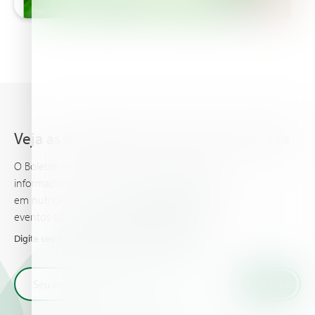
Veja as novidades mais recentes da Haifa
O Boletim Informativo da Haifa mantem você
informado nos conhecimentos mais avançados
em nutrição vegetal, E traz as ultimas noticias e
eventos que você e sua cultura devem saber.
Digite seu e-mail e receba as novidades da Haifa