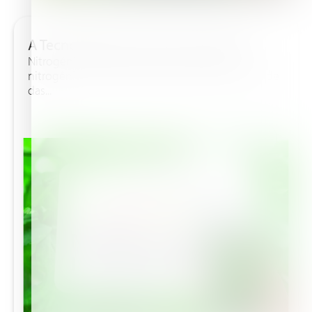
A Tecnologia por Trás do Croptune™
Nitrogênio: A Base da Saúde das Plantas O
nitrogênio é um elemento essencial para a saúde
das...