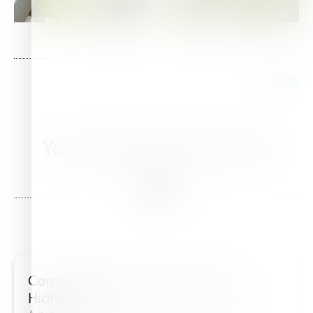
Leia Mais
You may also be interested
in this
Compreendendo os Princípios da
Hidroponia