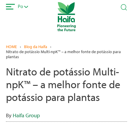
Passar
Po
para
o
conteúdo
principal
HOME
›
Blog da Haifa
›
Nitrato de potássio Multi-npK™ – a melhor fonte de potássio para
plantas
Nitrato de potássio Multi-
npK™ – a melhor fonte de
potássio para plantas
By
Haifa Group