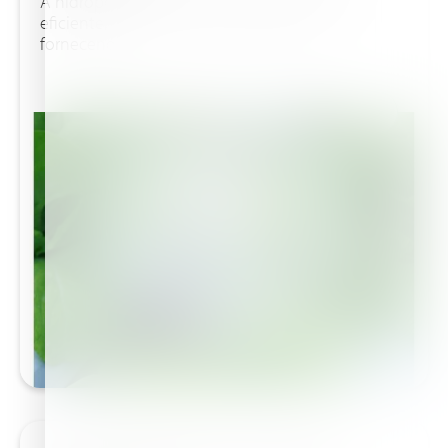
A hidroponia oferece um método de cultivo
eficiente, limpo e altamente produtivo,
fornecendo...