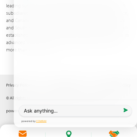
leading supplier of specialty fertilizers, operating through 19
subsidiaries worldwide, with production sites in Israel, France,
and Canada, as well as proprietary blending facilities in Brazil
and South Africa. Backed by extensive infrastructure and well-
established distribution and logistics networks, Haifa makes its
advanced plant nutrition solutions available to growers in
more than 100 countries.
Privacy Policy
Terms of Use
Copyright policy
© All rights reserved (2026) Haifa Negev technologies LTD
powered by
Comrax