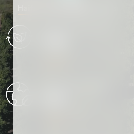
Haifa`s 2030 IMPACT goals
Renewable Energy Sources
50%
Renewable energy sources in production
READ MORE
GHG Emissions Reduction
20%
Reduction in GHG emissions (scop 1+2)
READ MORE