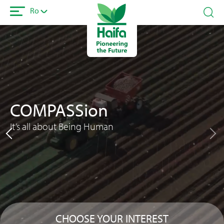
Sari
Ro
la
conținutul
Fișier
principal
video
COMPASSion
It’s all about Being Human
CHOOSE YOUR INTEREST