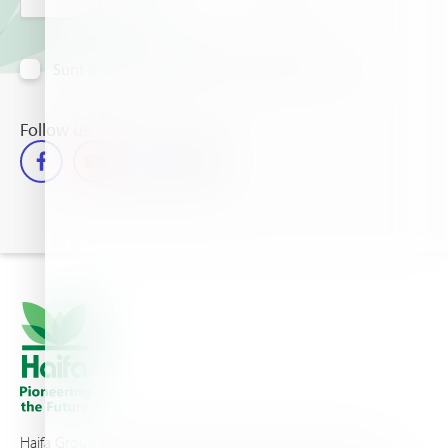
Sunt de acord să primesc informații prin e-mail
Follow us
Haifa Group is a multi-national corporation and a global