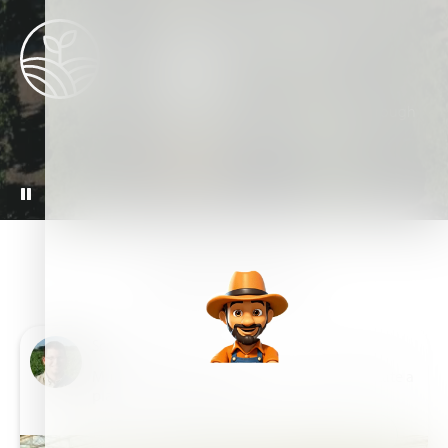
Sustainable Agriculture
10M
Ton reduction in GHG emissions through
sustainable agriculture practices
READ MORE
HAIFA BLOG
Scott Todd
Multicote™ CRF pentru o mai bună durabilitate a
plantelor de pepinieră