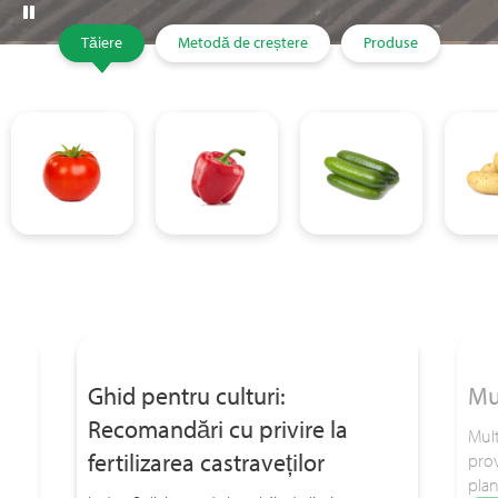
Tăiere
Metodă de creștere
Produse
Ghid pentru culturi:
Mu
Recomandări cu privire la
Mult
fertilizarea castraveților
prov
u
plan