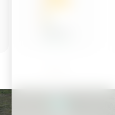
Citiți mai mult
Fișier
video