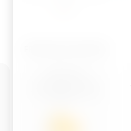
PRODUSELE NOASTRE
Multi-K™ Reci
Azotat de potasiu 13.5-0-46.5
(cristalin) - complet solubil în apă
- îngrășământ NK ...