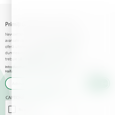
Primiți ultimele știri din Haifa
Newsletter-ul Haifa vă ține la curent cu informații
avansate din domeniul nutriției plantelor, şi vă
oferă ultimele noutăţi & evenimente pe care
dumneavoastră şi culturile dumneavoastră
trebuie să cunoaşteţi.
Introduceți email-ul dumneavoastră și primiți ultimele noutăți din
Haifa
CAPTCHA