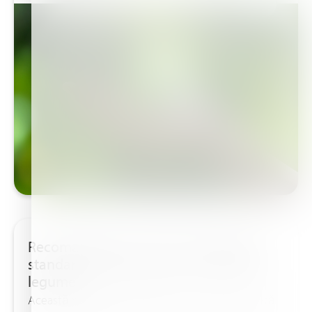
Recomandări cu privire la fertilizările
standardizate IFAS pentru culturile de
legume
Această publicație prezintă în formă prescurtată