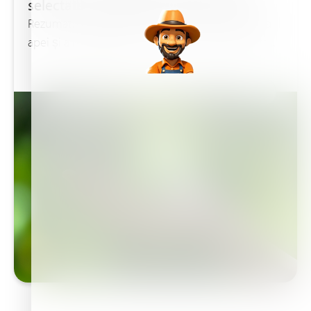
selectate în regiunea mediteraneană
Rezumat: Fertirigarea crește utilizarea eficientă a
apei și a îngrășămintelor, produce randamente...