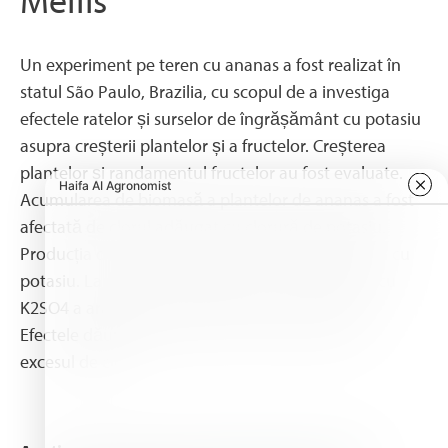
Un experiment pe teren cu ananas a fost realizat în
statul São Paulo, Brazilia, cu scopul de a investiga
efectele ratelor și surselor de îngrășământ cu potasiu
asupra creșterii plantelor și a fructelor. Creșterea
plantelor și randamentul fructelor au fost evaluate.
Acumularea de biomasă a plantelor de ananas a fost
afectată de clorul adăugat cu clorură de potasiu.
Producția de fructe a crescut odată cu fertilizarea cu
potasiu. La rate mari de aplicare a K, fertilizarea cu
K2SO4 a arătat rezultate mai bune decât cu KCl.
Efectele dăunătoare ale KCl au fost asociate cu
excesul de clor.