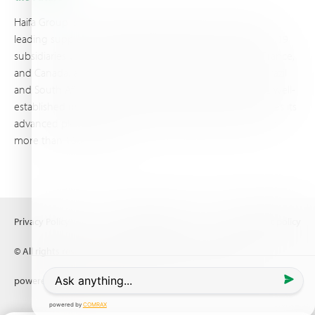
Haifa Group is a multi-national corporation and a global
leading supplier of specialty fertilizers, operating through 19
subsidiaries worldwide, with production sites in Israel, France,
and Canada, as well as proprietary blending facilities in Brazil
and South Africa. Backed by extensive infrastructure and well-
established distribution and logistics networks, Haifa makes its
advanced plant nutrition solutions available to growers in
more than 100 countries.
Privacy Policy
Terms of Use
Copyright policy
© All rights reserved (2026) Haifa Negev technologies LTD
powered by
Comrax