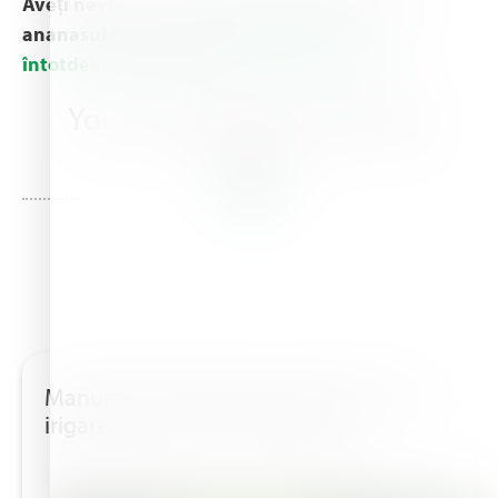
Aveți nevoie de mai multe informații despre
ananasul în creștere?
Puteți întoarce
întotdeauna la îngrășământul cu ananas.
.
You may also be interested
in this
Manual de producere a tutunului prin
irigare prin picurare (Natafim)