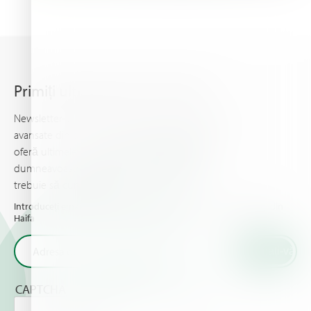
Primiți ultimele știri din Haifa
Newsletter-ul Haifa vă ține la curent cu informații
avansate din domeniul nutriției plantelor, şi vă
oferă ultimele noutăţi & evenimente pe care
dumneavoastră şi culturile dumneavoastră
trebuie să cunoaşteţi.
Introduceți email-ul dumneavoastră și primiți ultimele noutăți din
Haifa
CAPTCHA