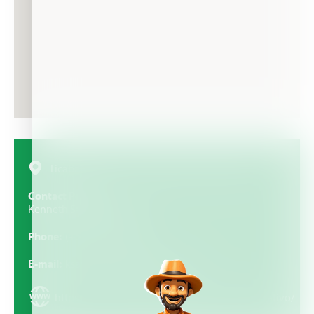
Ticaban, Finca 1, contiguo aeropuerto Ticaban
Contact Person
Kenneth Sanchez Campos
Phone
(+506) 2799 6108
E-mail
ksanchez@grupocolono.com
https://www.colonoagropecuario.com/corporativo/