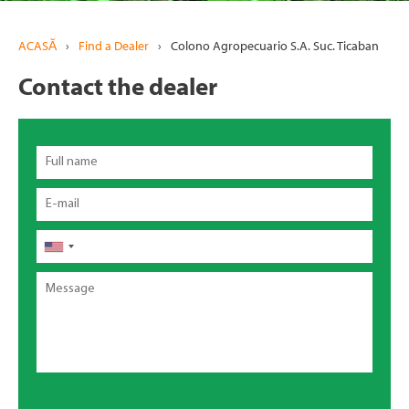
ACASĂ
›
Find a Dealer
›
Colono Agropecuario S.A. Suc. Ticaban
Contact the dealer
Full
name
Email
Telefon
Message