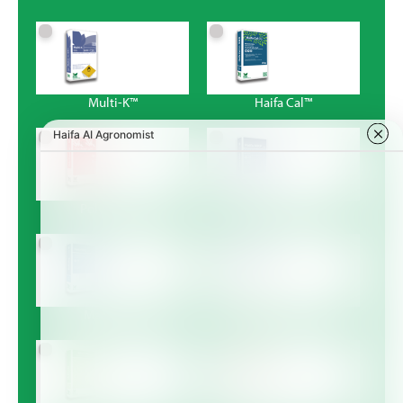
Multi-K™
Haifa Cal™
Poly-Feed™
Haifa MKP™
Magnisal™
Haifa Bonus™