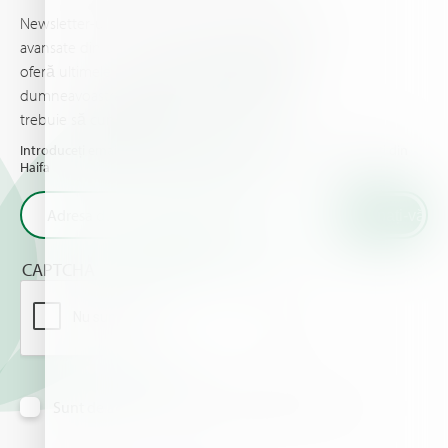
Newsletter-ul Haifa vă ține la curent cu informații
avansate din domeniul nutriției plantelor, şi vă
oferă ultimele noutăţi & evenimente pe care
dumneavoastră şi culturile dumneavoastră
trebuie să cunoaşteţi.
Introduceți email-ul dumneavoastră și primiți ultimele noutăți din
Haifa
CAPTCHA
Sunt de acord să primesc informații prin e-mail