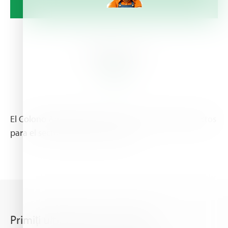
About Us
El Colono Agropecuario provee los mejores productos
para el sector agrícola y pecuario
Primiți ultimele știri din Haifa