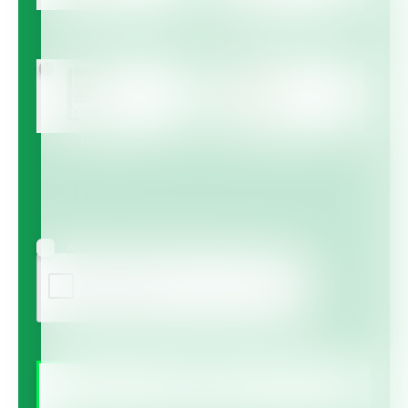
Multicote™
Multicote™ Agri /
Multigro™
Haifa MAP™
Haifa Micro™
Agree to receive information via email