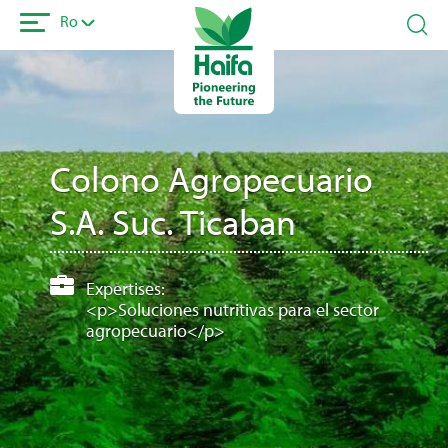
Sari
Ro
la
conținutul
principal
Colono Agropecuario
S.A. Suc. Ticaban
Expertises:
<p>Soluciones nutritivas para el sector
agropecuario</p>