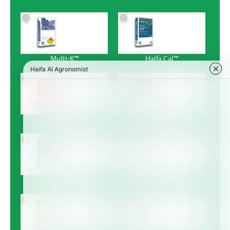
Multi-K™
Haifa Cal™
Poly-Feed™
Haifa MKP™
Magnisal™
Haifa Bonus™