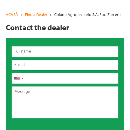
ACASĂ
›
Find a Dealer
›
Colono Agropecuario S.A. Suc. Zarcero
Contact the dealer
Full
name
Email
Telefon
Message