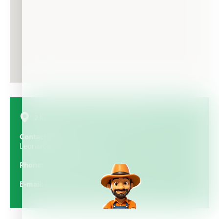
2 Kms Norte del Parque de Zarcero
Contact Person
Leonardo Castro Gonzalez
Phone
(+506) 2799 6280
E-mail
lcastrog@grupocolono.com