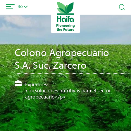
Sari
Ro
la
conținutul
principal
Colono Agropecuario
S.A. Suc. Zarcero
Expertises:
<p>Soluciones nutritivas para el sector
agropecuario</p>