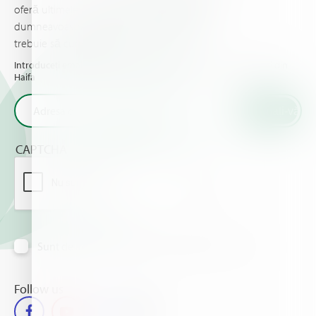
oferă ultimele noutăţi & evenimente pe care
dumneavoastră şi culturile dumneavoastră
trebuie să cunoaşteţi.
Introduceți email-ul dumneavoastră și primiți ultimele noutăți din
Haifa
CAPTCHA
Sunt de acord să primesc informații prin e-mail
Follow us