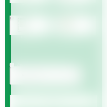
Multicote™
Multicote™ Agri /
Multigro™
Haifa MAP™
Haifa Micro™
Agree to receive information via email