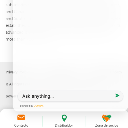
subsidiaries worldwide, with production sites in Israel, France,
and Canada, as well as proprietary blending facilities in Brazil
and South Africa. Backed by extensive infrastructure and well-
established distribution and logistics networks, Haifa makes its
advanced plant nutrition solutions available to growers in
more than 100 countries.
Privacy Policy
Terms of Use
Copyright policy
© All rights reserved (2026) Haifa Negev technologies LTD
powered by
Comrax
Contacto
Distribuidor
Zona de socios