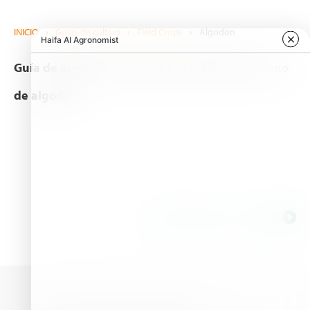
INICIO
›
Guías de cultivo
›
Field Crops
›
Algodon
Guía de algodón: aproveche al máximo su abono
de algodón
All related tags for Cotton