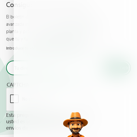
Consigue lo último de Haifa
El boletín de Haifa te mantiene al día con la más
avanzada información acerca de la nutrición de la
planta y proporciona las últimas noticias y eventos
que tú y tus cultivos deberían conocer.
Introduce tu email y recibe las últimas novedades de Haifa
CAPTCHA
Esta pregunta es para comprobar si
usted es un visitante humano y prevenir
envíos de spam automatizado.