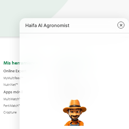
Mis herramientas
Sobre nosotros
Online Expert
Oficinas
MyMultifeed™
Contacto
NutriNet™
Condiciones de venta
Apps móvil
Noticias y eventos
MultiMatch™
Sostenibilidad
FertiMatch™
Croptune