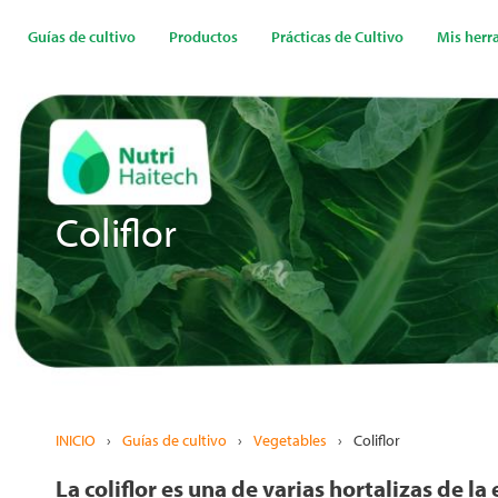
Pasar
al
Guías de cultivo
Productos
Prácticas de Cultivo
Mis herr
contenido
principal
Coliflor
INICIO
›
Guías de cultivo
›
Vegetables
›
Coliflor
La coliflor es una de varias hortalizas de l