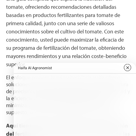
tomate, ofreciendo recomendaciones detalladas
basadas en productos fertilizantes para tomate de
primera calidad, junto con una serie de valiosos
conocimientos sobre el cultivo del tomate. Con este
conocimiento, usted puede maximizar la eficacia de
su programa de fertilización del tomate, obteniendo
mayores rendimientos y una relación coste-beneficio
superior.
El enfoque pionero Nutri Haitech™ de Haifa ofrece
soluciones nutricionales completas para la agricultura
de precisión. Diseñado para mejorar la sostenibilidad y
la eficiencia de sus actividades, Nutri Haitech™
minimiza los residuos y la contaminación y, por
supuesto, aumenta el rendimiento de sus tomates.
Aquí tiene algunas indicaciones sobre la elección
del fertilizante para el tomate y la nutrición de las