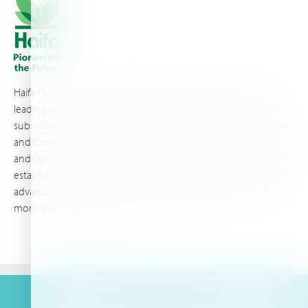
Haifa Group is a multi-national corporation and a global
leading supplier of specialty fertilizers, operating through 19
subsidiaries worldwide, with production sites in Israel, France,
and Canada, as well as proprietary blending facilities in Brazil
and South Africa. Backed by extensive infrastructure and well-
established distribution and logistics networks, Haifa makes its
advanced plant nutrition solutions available to growers in
more than 100 countries.
Privacy Policy
Terms of Use
Copyright policy
Get a quote now!