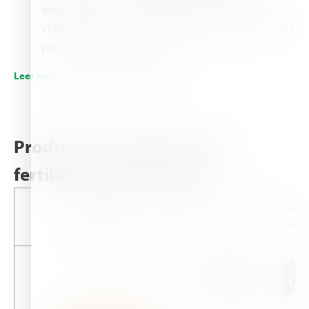
senescencia en las hojas, prolongando así su
vida productiva, y la cantidad total de asimilados
producidos por las plantas.
Leer más sobre la nutrición del tomate
Productos de Haifa para la
fertilización del tomate
Establecimiento
Floración
Desarrollo
Maduraci
y fase
y
de los
y cosech
vegetativa
cuajado
frutos