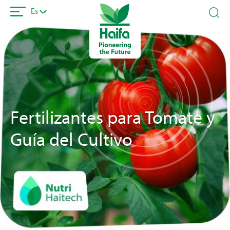
Pasar
Es
al
contenido
principal
Fertilizantes para Tomate y
Guía del Cultivo