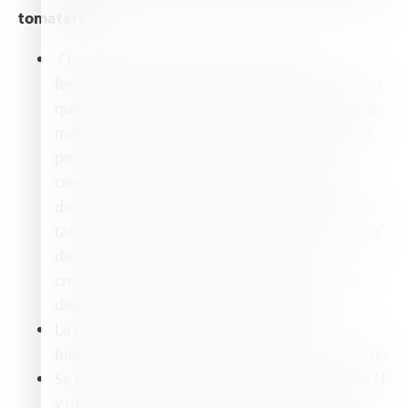
tomateras:
Cuando llegue el momento de elegir el
fertilizante adecuado para el tomate, lo primero
que debe tener en cuenta es el hecho de que la
mayor absorción de nutrientes en el tomate se
produce en las primeras 8 a 14 semanas de
crecimiento, y que otro pico tendrá lugar
después de la primera retirada del fruto. Por lo
tanto, la planta requiere una aplicación elevada
de nitrógeno al principio del ciclo de
crecimiento, con aplicaciones suplementarias
después de la fase de iniciación del fruto.
La forma en que se suministra el N es
fundamental para el éxito del cultivo del tomate.
Se consigue una mayor eficiencia en el uso del N
y mayores rendimientos cuando el N se aplica