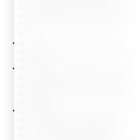
bajo acolchados de polietileno mediante un
sistema de riego por goteo. Al menos el 50% del
N total debe aplicarse como nitrógeno nítrico
-
(NO
).
3
La proporción óptima entre amonio y nitrato
depende de la fase de crecimiento y del pH del
medio de cultivo.
Deben suministrarse cantidades abundantes de
potasio al cultivo para garantizar unos niveles
óptimos de este elemento en todos los órganos
principales, debido principalmente al papel clave
que desempeña.
El calcio también es un ingrediente esencial de
las paredes celulares y la estructura de las
plantas. Es el elemento clave responsable de la
firmeza de los frutos del tomate. Retrasa la