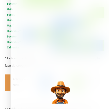
Booster
Haifa
Bonus™
Haifa
Mag™
HaifaStim™
Booster
HaifaStim™
Calmaster
* La fórmula debe determinarse en función de la condición y la
fase de crecimiento
Aplicación al
Pulverización
Nutrigación
suelo
foliar
La tabla sólo ofrece indicaciones generales. Vaya a la sección