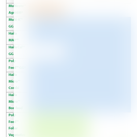
Multicote™
Agri 6M*
Multi-K™
GG
Haifa
MAP™
Haifa Cal™
GG
Poly-
Feed™ GG*
Haifa
Micro™
Combi
Haifa
Micro™
Bor-feed
Poly-
Feed™
Foliar
Vegetative