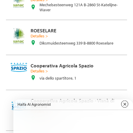
Mechelsesteenweg 121A B-2860 St-Katelijne-
Waver
ROESELARE
Detalles >
Diksmuidesteenweg 339 B-8800 Roeselare
Cooperativa Agricola Spazio
Detalles >
via dello spartitore, 1
Cooperativa Agricola Spazio - Visnà di
Vazzola
Detalles >
via Marsura, 27/A