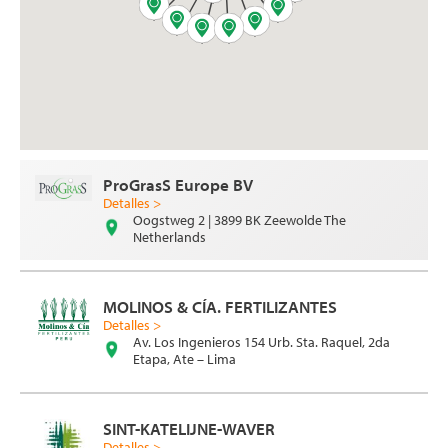
ProGrasS Europe BV
Detalles >
Oogstweg 2 | 3899 BK Zeewolde The
Netherlands
MOLINOS & CÍA. FERTILIZANTES
Detalles >
Av. Los Ingenieros 154 Urb. Sta. Raquel, 2da
Etapa, Ate – Lima
SINT-KATELIJNE-WAVER
Detalles >