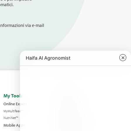
 automatici.
 informazioni via e-mail
My Tools
About us
Online Expert
Le succursali
MyMultifeed™
Contatti
NutriNet™
Condition of sales
Mobile Apps
News & Eventi