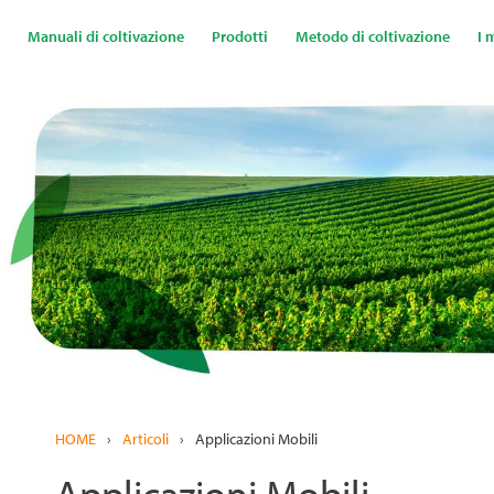
Salta
al
Manuali di coltivazione
Prodotti
Metodo di coltivazione
I 
contenuto
principale
HOME
›
Articoli
›
Applicazioni Mobili
Applicazioni Mobili