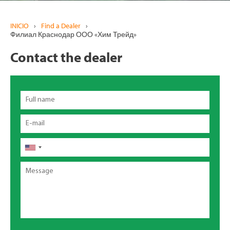
INICIO
›
Find a Dealer
›
Филиал Краснодар ООО «Хим Трейд»
Contact the dealer
Full
name
Email
Teléfono
Message