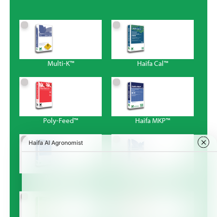
Multi-K™
Haifa Cal™
Poly-Feed™
Haifa MKP™
Magnisal™
Haifa Bonus™