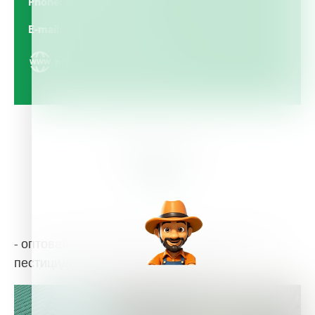
Phone
8-989-263-69-93
E-mail
sio@himtrade23.ru
https://www.himtrade23.ru
About Us
- оптовая и розничная торговля удобрениями,
пестицидами, и др. агрохимикатами;