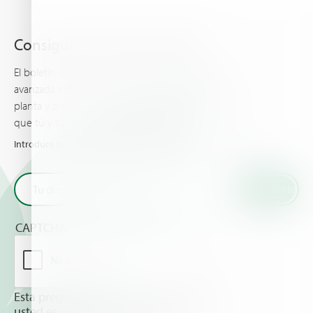
Consigue lo último de Haifa
El boletín de Haifa te mantiene al día con la más
avanzada información acerca de la nutrición de la
planta y proporciona las últimas noticias y eventos
que tú y tus cultivos deberían conocer.
Introduce tu email y recibe las últimas novedades de Haifa
CAPTCHA
Esta pregunta es para comprobar si
usted es un visitante humano y prevenir