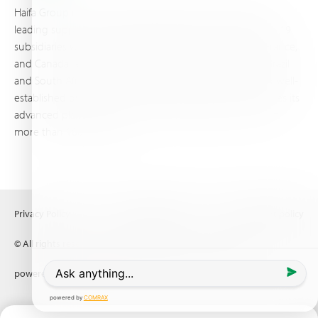
Haifa Group is a multi-national corporation and a global
leading supplier of specialty fertilizers, operating through 19
subsidiaries worldwide, with production sites in Israel, France,
and Canada, as well as proprietary blending facilities in Brazil
and South Africa. Backed by extensive infrastructure and well-
established distribution and logistics networks, Haifa makes its
advanced plant nutrition solutions available to growers in
more than 100 countries.
Privacy Policy
Terms of Use
Copyright policy
© All rights reserved (2026) Haifa Negev technologies LTD
powered by
Comrax