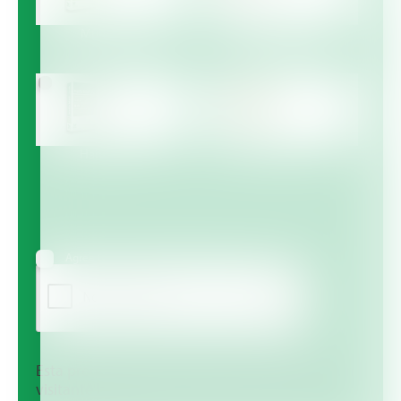
Multicote™
Multicote™ Agri /
Multigro™
Haifa MAP™
Haifa Micro™
Agree to receive information via email
Esta pregunta es para comprobar si usted es un
visitante humano y prevenir envíos de spam