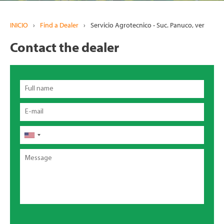
INICIO
›
Find a Dealer
›
Servicio Agrotecnico - Suc. Panuco, ver
Contact the dealer
Full
name
Email
Teléfono
Message