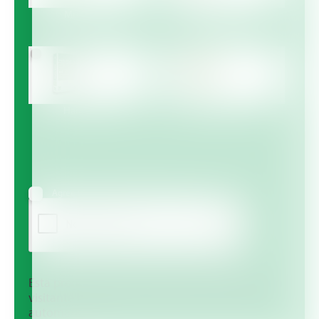
Multicote™
Multicote™ Agri /
Multigro™
Haifa MAP™
Haifa Micro™
Agree to receive information via email
Esta pregunta es para comprobar si usted es un
visitante humano y prevenir envíos de spam
automatizado.