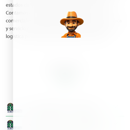
estados de Puebla, Veracruz, Tabasco y Campeche. .
Contamos con un amplio equipo de técnicos
comerciales capacitados en brindar asistencia técnica
y servicio comercial a los agricultores, además de
logística para entregar sus pedidos en campo.
Branches
Servicio Agrotecnico - Acayucan centro
Dirección:
Av. Luis Donaldo Colosio No 302 Col. Venustiano Carranza,
Champotón Campeche CP. 24400
Servicio Agrotecnico - Suc. San Rafael, Ver
Teléfono:
(+52) 982 8280552