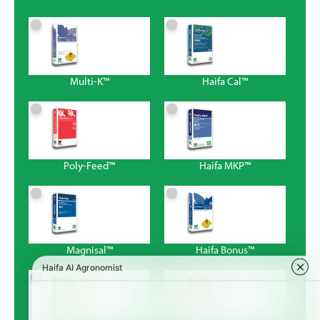
Multi-K™
Haifa Cal™
Poly-Feed™
Haifa MKP™
Magnisal™
Haifa Bonus™