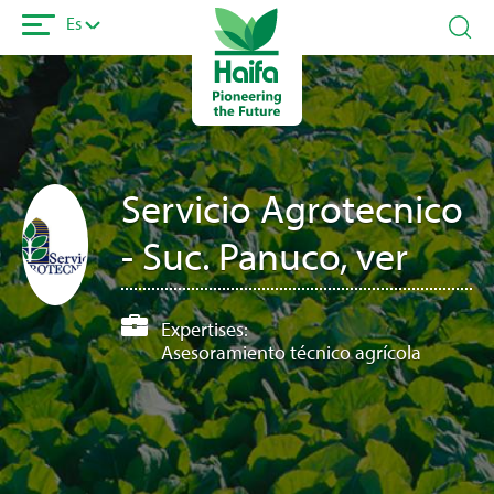
Pasar
Es
al
contenido
principal
Servicio Agrotecnico
- Suc. Panuco, ver
Expertises:
Asesoramiento técnico agrícola