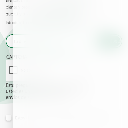
planta y proporciona las últimas noticias y eventos
que tú y tus cultivos deberían conocer.
Introduce tu email y recibe las últimas novedades de Haifa
CAPTCHA
Esta pregunta es para comprobar si
usted es un visitante humano y prevenir
envíos de spam automatizado.
Estoy de acuerdo en recibir información vía email