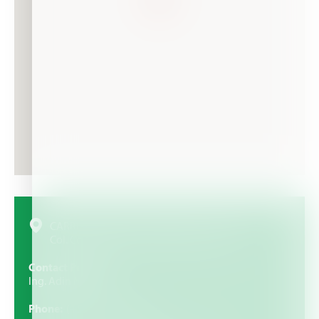
CARRETERA PANUCO-TEMPOAL KM 2 LOCAL 2,
Col. Corregidora, CP. 93990, Panuco, Ver
Contact Person
Ing. Adin Molina
Phone
(+52) 846 2560933