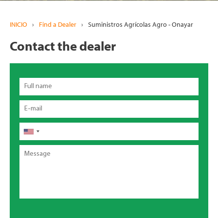
INICIO
›
Find a Dealer
›
Suministros Agrícolas Agro - Onayar
Contact the dealer
Full
name
Email
Teléfono
Message