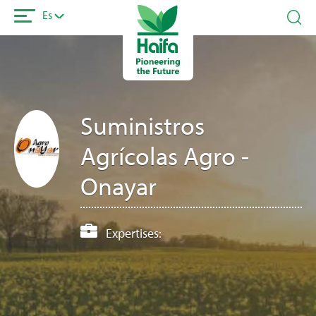
Pasar
Es
al
contenido
principal
Suministros
Agrícolas Agro -
Onayar
Expertises: