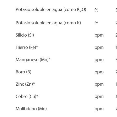
Potasio soluble en agua (como K
O)
%
2
Potasio soluble en agua (como K)
%
Silicio (Si)
ppm
Hierro (Fe)*
ppm
Manganeso (Mn)*
ppm
Boro (B)
ppm
Zinc (Zn)*
ppm
Cobre (Cu)*
ppm
Molibdeno (Mo)
ppm