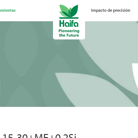
amientas
Impacto de precisión
-15-30+ME+0.2Si