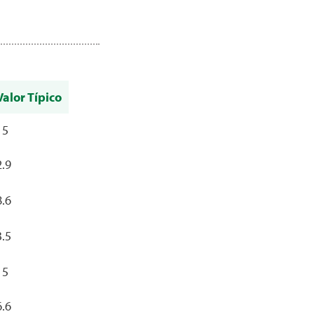
Valor Típico
15
2.9
8.6
3.5
15
6.6