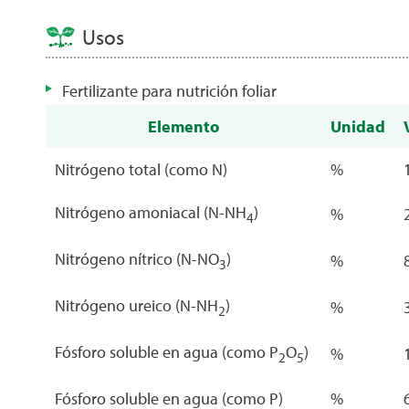
Usos
Fertilizante para nutrición foliar
Elemento
Unidad
Nitrógeno total (como N)
%
Nitrógeno amoniacal (N-NH
)
%
4
Nitrógeno nítrico (N-NO
)
%
3
Nitrógeno ureico (N-NH
)
%
2
Fósforo soluble en agua (como P
O
)
%
2
5
Fósforo soluble en agua (como P)
%