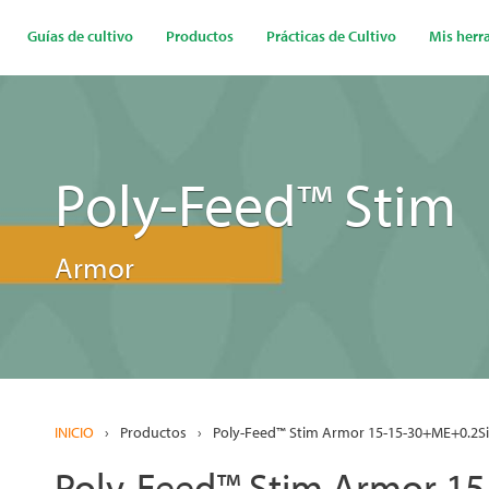
Pasar
al
Guías de cultivo
Productos
Prácticas de Cultivo
Mis herr
contenido
principal
Poly-Feed™ Stim
Armor
INICIO
›
Productos
›
Poly-Feed™ Stim Armor 15-15-30+ME+0.2Si
Poly-Feed™ Stim Armor 15