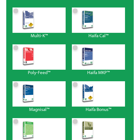
Multi-K™
Haifa Cal™
Poly-Feed™
Haifa MKP™
Magnisal™
Haifa Bonus™