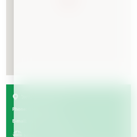
משק 6 בית עוזיאל, Israel
Phone
076-8014868
E-mail
info@hamashbir.co.il
https://www.hamashbir.co.il