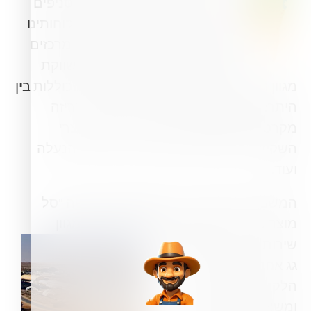
עובדים הפזורים ברשת של 25 סניפים
ברחבי הארץ, המשרתים את לקוחותינו
וממוקמים אסטרטגית בקרבת מרכזים
חקלאיים. המשביר לחקלאי משווקת
מגוון רחב ומקיף של תשומות חקלאיות הכוללות בין
היתר: מוצרים ושירותים טכניים, מוצרי אריזה
מקרטונים ומפלסטיק, חומרי הדברה, מוצרי
השקיה, כימיקלים, דשנים, זרעים, ביגוד והנעלה
ועוד.
המשביר לחקלאי בע""מ מספקת למעשה "סל
מוצרים כולל" לחקלאות ולגינון ומציעה מגוון
שירותים רחב תחת קורת
גג אחד: התאמה לצרכי
הלקוח, חסכון בזמן
ומשאבים, ניסיון עשיר