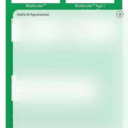
Multicote™
Multicote™ Agri /
Multigro™
Haifa MAP™
Haifa Micro™
Agree to receive information via email
Cette question sert à vérifier si vous êtes un
visiteur humain ou non afin d'éviter les
soumissions de pourriel (spam) automatisées.