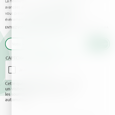
La newsletter d’Haifa vous informe des dernières
avancées en matière de nutrition des plantes et
vous présente les dernières actualités et
événements importants vos cultures et pour vous.
ENTREZ VOTRE EMAIL ET OBTENEZ LES TOUTES DERNIÈRES DE HAIFA
CAPTCHA
Cette question sert à vérifier si vous êtes
un visiteur humain ou non afin d'éviter
les soumissions de pourriel (spam)
automatisées.