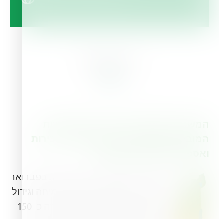
About Us
המשביר לחקלאי בע"מ הינה מהחברות
המובילות במשק הישראלי לשיווק, מכירות
ואספקת תשומות לחקלאות.
המשביר לחקלאי בע""מ נוסדה בפברואר
1993 ומאז נמצאת בתנופת צמיחה וגידול
מתמידים. כיום מעסיקה החברה כ- 150