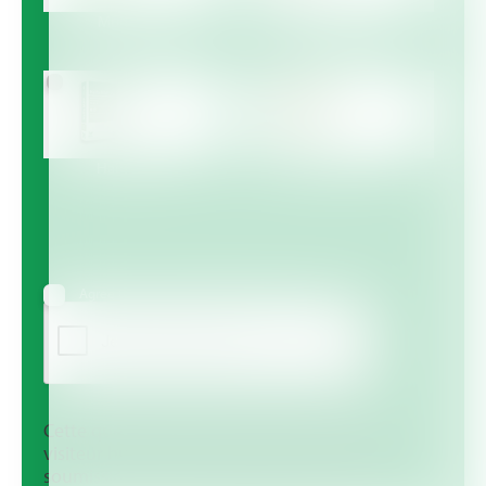
Multicote™
Multicote™ Agri /
Multigro™
Haifa MAP™
Haifa Micro™
Agree to receive information via email
Cette question sert à vérifier si vous êtes un
visiteur humain ou non afin d'éviter les
soumissions de pourriel (spam) automatisées.