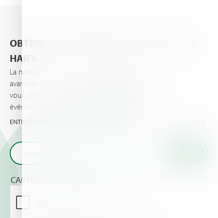
OBTENEZ LES DERNIÈRES ACTUALITÉS DE
HAIFA
La newsletter d’Haifa vous informe des dernières
avancées en matière de nutrition des plantes et
vous présente les dernières actualités et
événements importants vos cultures et pour vous.
ENTREZ VOTRE EMAIL ET OBTENEZ LES TOUTES DERNIÈRES DE HAIFA
CAPTCHA