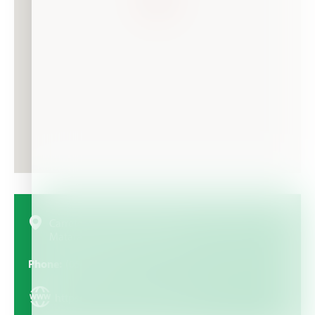
Carretera Arequipa, Matarani km 53.40 Urb Alto
Matarani, Islay- Arequipa, Peru
Phone
(054) 557165
https://www.molinosycia.com/