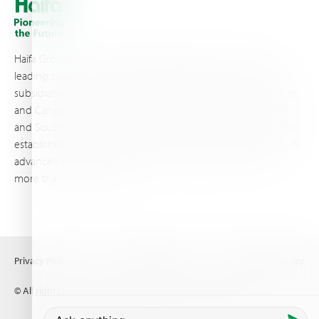
Haifa Group is a multi-national corporation and a global
leading supplier of specialty fertilizers, operating through 19
subsidiaries worldwide, with production sites in Israel, France,
and Canada, as well as proprietary blending facilities in Brazil
and South Africa. Backed by extensive infrastructure and well-
established distribution and logistics networks, Haifa makes its
advanced plant nutrition solutions available to growers in
more than 100 countries.
Privacy Policy
Terms of Use
Copyright policy
© All rights reserved (2026) Haifa Negev technologies LTD