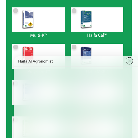
Multi-K™
Haifa Cal™
Poly-Feed™
Haifa MKP™
Magnisal™
Haifa Bonus™