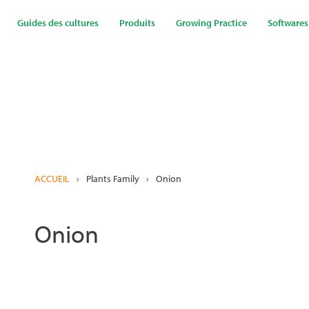
Aller
au
Guides des cultures
Produits
Growing Practice
Softwares
contenu
principal
ACCUEIL
›
Plants Family
›
Onion
Onion