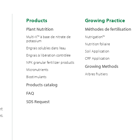
Products
Growing Practice
Plant Nutrition
Méthodes de fertilisation
Multi-K™ à base de nitrate de
Nutrigation™
potassium
Nutrition foliaire
Engrais solubles dans l’eau
Soil Application
Engrais à libération contrôlée
CRF Application
NPK granular fertilizer products
Growing Methods
Micronutrients
Arbres fruitiers
Biostimulants
Products catalog
FAQ
SDS Request
nt
s.