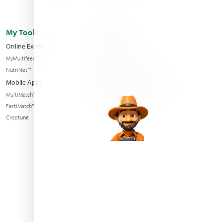
My Tools
About us
Online Expert
Filiales
MyMultifeed™
Contactez nous
NutriNet™
Condition of sales
Mobile Apps
Nouvelles et événements
MultiMatch™
Sustainability
FertiMatch™
Croptune