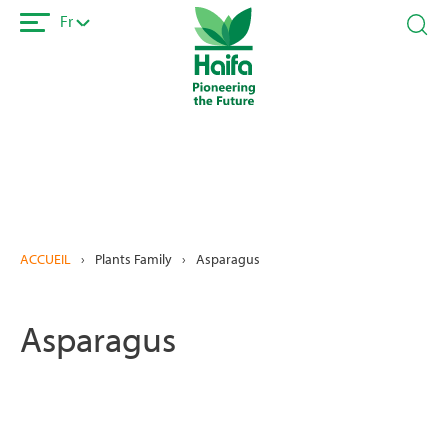
Aller
Fr
au
contenu
principal
ACCUEIL
›
Plants Family
›
Asparagus
Asparagus