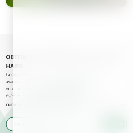
OBTENEZ LES DERNIÈRES ACTUALITÉS DE
HAIFA
La newsletter d’Haifa vous informe des dernières
avancées en matière de nutrition des plantes et
vous présente les dernières actualités et
événements importants vos cultures et pour vous.
ENTREZ VOTRE EMAIL ET OBTENEZ LES TOUTES DERNIÈRES DE HAIFA