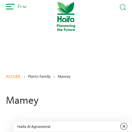
Aller
Fr
au
contenu
principal
ACCUEIL
›
Plants Family
›
Mamey
Mamey