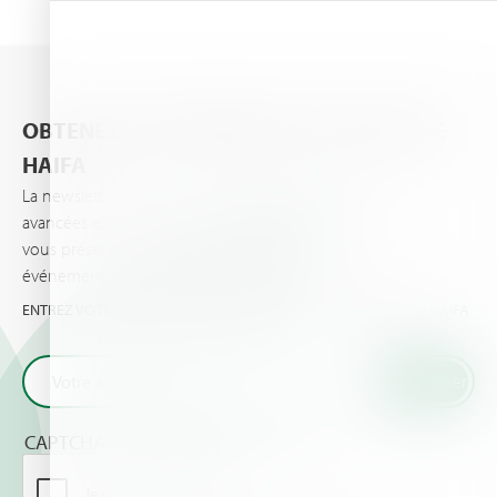
OBTENEZ LES DERNIÈRES ACTUALITÉS DE
HAIFA
La newsletter d’Haifa vous informe des dernières
avancées en matière de nutrition des plantes et
vous présente les dernières actualités et
événements importants vos cultures et pour vous.
ENTREZ VOTRE EMAIL ET OBTENEZ LES TOUTES DERNIÈRES DE HAIFA
CAPTCHA