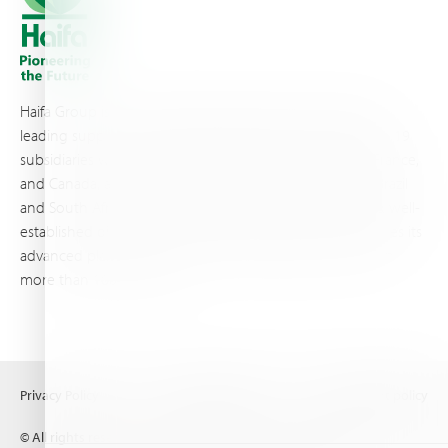
Haifa Group is a multi-national corporation and a global
leading supplier of specialty fertilizers, operating through 19
subsidiaries worldwide, with production sites in Israel, France,
and Canada, as well as proprietary blending facilities in Brazil
and South Africa. Backed by extensive infrastructure and well-
established distribution and logistics networks, Haifa makes its
advanced plant nutrition solutions available to growers in
more than 100 countries.
Privacy Policy
Terms of Use
Copyright policy
© All rights reserved (2026) Haifa Negev technologies LTD