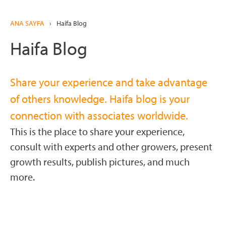
ANA SAYFA
›
Haifa Blog
Haifa Blog
Share your experience and take advantage
of others knowledge. Haifa blog is your
connection with associates worldwide.
This is the place to share your experience,
consult with experts and other growers, present
growth results, publish pictures, and much
more.