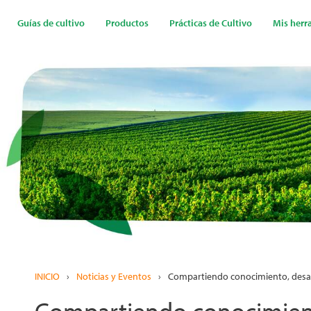
Pasar
al
Guías de cultivo
Productos
Prácticas de Cultivo
Mis herr
contenido
principal
INICIO
›
Noticias y Eventos
›
Compartiendo conocimiento, desar
Compartiendo conocimient