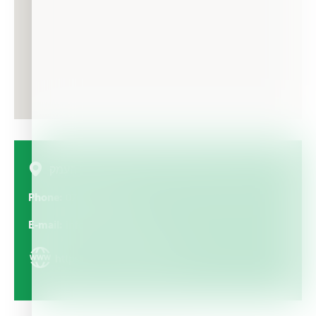
א.ת. דרומי מגדל העמק בחצר מפעלי העמק, Israel
Phone
076-8014860
E-mail
info@hamashbir.co.il
https://www.hamashbir.co.il