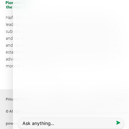
Haifa Group is a multi-national corporation and a global
leading supplier of specialty fertilizers, operating through 19
subsidiaries worldwide, with production sites in Israel, France,
and Canada, as well as proprietary blending facilities in Brazil
and South Africa. Backed by extensive infrastructure and well-
established distribution and logistics networks, Haifa makes its
advanced plant nutrition solutions available to growers in
more than 100 countries.
Privacy Policy
Terms of Use
Copyright policy
© All rights reserved (2026) Haifa Negev technologies LTD
powered by
Comrax