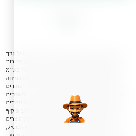
About Us
"המשביר לחקלאי בע""מ, בבעלותה של קרן SKY, הינה
מהחברות המובילות במשק הישראלי לשיווק, מכירות
ואספקת תשומות לחקלאות. המשביר לחקלאי בע""מ
נוסדה בפברואר 1993 ומאז נמצאת בתנופת צמיחה
וגידול מתמידים. כיום מעסיקה החברה כ- 150 עובדים
הפזורים ברשת של 25 סניפים ברחבי הארץ, המשרתים
את לקוחותינו וממוקמים אסטרטגית בקרבת מרכזים
חקלאיים. המשביר לחקלאי משווקת מגוון רחב ומקיף
של תשומות חקלאיות הכוללות בין היתר: מוצרים
ושירותים טכניים, מוצרי אריזה מקרטונים ומפלסטיק,
חומרי הדברה, מוצרי השקיה, כימיקלים, דשנים, זרעים,