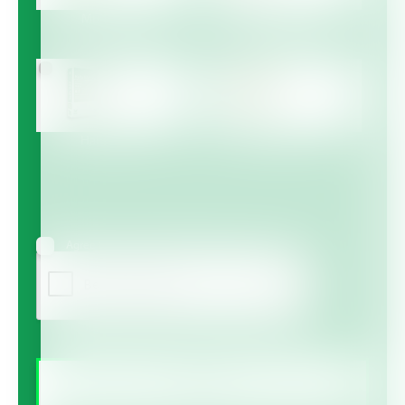
Multicote™
Multicote™ Agri /
Multigro™
Haifa MAP™
Haifa Micro™
Agree to receive information via email