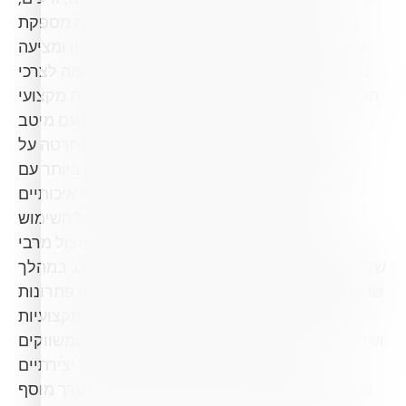
ביגוד והנעלה ועוד. המשביר לחקלאי בע""מ מספקת
למעשה ""סל מוצרים כולל"" לחקלאות ולגינון ומציעה
מגוון שירותים רחב תחת קורת גג אחד: התאמה לצרכי
הלקוח, חסכון בזמן ומשאבים, ניסיון עשיר וצוות מקצועי
ומיומן. חברת המשביר לחקלאי עובדת עם מיטב
הספקים בכל תחומי התשומות לחקלאות וחרטה על
דגלה לאפשר לחקלאים התמודדות יעילה ביותר עם
האתגרים שבדרך תוך מתן מגוון פתרונות איכותיים
לקיום חקלאות רווחית באמצעות ייעול השימוש
בתשומות, שימוש בטכנולוגיות מתקדמות, ניצול מרבי
של התנאים הקיימים ושמירה על איכות הסביבה. במהלך
שנות פעילותה צברה החברה ניסיון עשיר במתן פתרונות
מתאימים לצרכי לקוחותיה תוך הקפדה על מקצועיות
ושרות, איכות וחדשנות. מגוון ואיכות המוצרים המשווקים
על ידי המשביר לחקלאי ומתן פתרונות יצירתיים
ומקצועיים התואמים לצורכי הלקוח מייצרים ערך מוסף