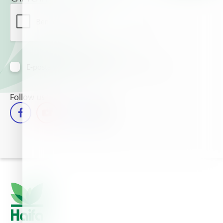
E-posta yoluyla bilgi almayı kabul ediyorum
Follow us