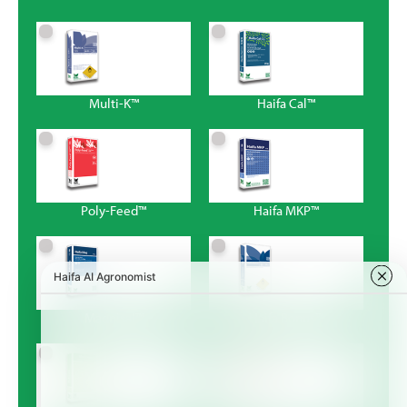
Multi-K™
Haifa Cal™
Poly-Feed™
Haifa MKP™
Magnisal™
Haifa Bonus™