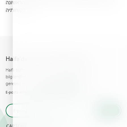
המציב את המשביר לחקלאי בע""מ כבחירה הראשונה
של לקוחותיה. "
Haifa'dan en son haberleri alın
Haifa bülteni, gelişmiş bitki besleme hakkında sizi
bilgilendirir, sizin ve ürünleriniz için bilinmesi
gereken en son haberleri ve olayları sunar.
E-posta adresinizi girin ve Haifa'dan en son haberleri alın
CAPTCHA