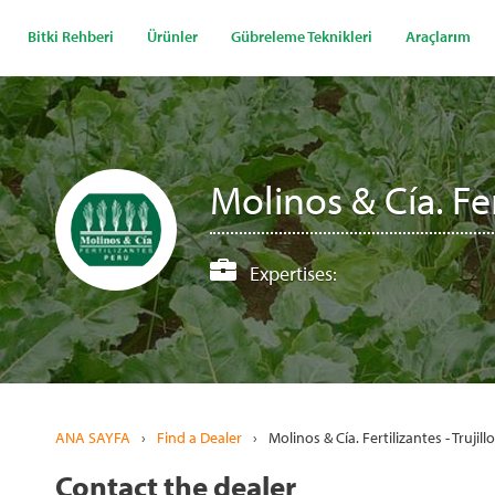
Ana
içeriğe
Bitki Rehberi
Ürünler
Gübreleme Teknikleri
Araçlarım
atla
Molinos & Cía. Fert
Expertises:
ANA SAYFA
›
Find a Dealer
›
Molinos & Cía. Fertilizantes - Trujillo
Contact the dealer