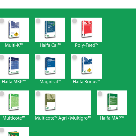
Multi-K™
Haifa Cal™
Poly-Feed™
Haifa MKP™
Magnisal™
Haifa Bonus™
Multicote™
Multicote™ Agri / Multigro™
Haifa MAP™