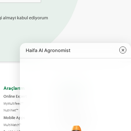
lgi almayı kabul ediyorum
Araçlarım
Hakkımızdaֿ
Online Expert
Kalite yönetimi
MyMultifeed™
Bize Ulaşın
NutriNet™
Condition of sales
Mobile Apps
Haberler & Olaylar
MultiMatch™
Sürdürülebilirlik