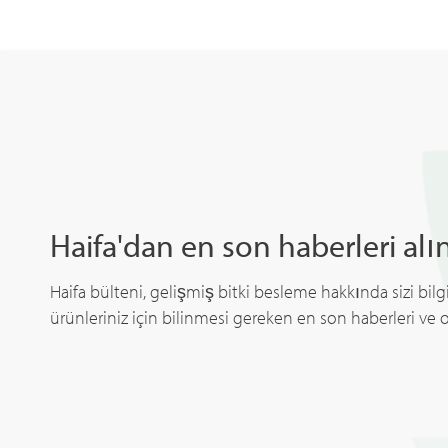
Haifa'dan en son haberleri alı
Haifa bülteni, gelişmiş bitki besleme hakkında sizi bilgil
ürünleriniz için bilinmesi gereken en son haberleri ve ol