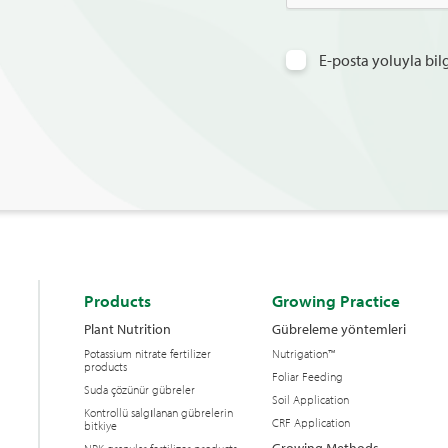
E-posta yoluyla bi
Products
Growing Practice
Plant Nutrition
Gübreleme yöntemleri
Potassium nitrate fertilizer
Nutrigation™
products
Foliar Feeding
Suda çözünür gübreler
Soil Application
Kontrollü salgılanan gübrelerin
CRF Application
bitkiye
Growing Methods