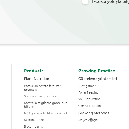
E-posta yoluyla bi
Products
Growing Practice
Plant Nutrition
Gübreleme yöntemleri
Potassium nitrate fertilizer
Nutrigation™
products
Foliar Feeding
Suda çözünür gübreler
Soil Application
Kontrollü salgılanan gübrelerin
CRF Application
bitkiye
Growing Methods
NPK granular fertilizer products
Micronutrients
Meyve Ağaçları
Biostimulants