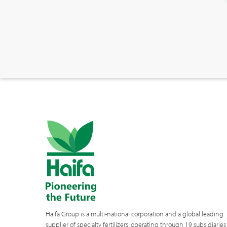
Haifa Group is a multi-national corporation and a global leading
supplier of specialty fertilizers, operating through 19 subsidiaries