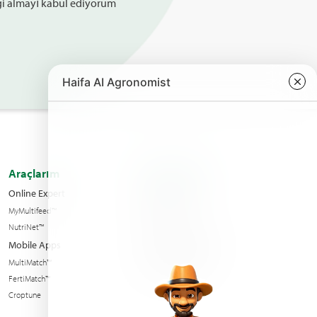
lgi almayı kabul ediyorum
Araçlarım
Hakkımızdaֿ
Online Expert
Kalite yönetimi
MyMultifeed™
Bize Ulaşın
NutriNet™
Condition of sales
Mobile Apps
Haberler & Olaylar
MultiMatch™
Sürdürülebilirlik
FertiMatch™
Croptune