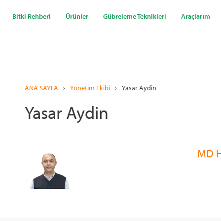
Ana
içeriğe
Bitki Rehberi
Ürünler
Gübreleme Teknikleri
Araçlarım
atla
ANA SAYFA
›
Yönetim Ekibi
›
Yasar Aydin
Yasar Aydin
MD H