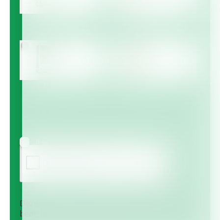
Multicote™
Multicote™ Agri /
Multigro™
Haifa MAP™
Haifa Micro™
Ik ga ermee akkoord om informatie te ontvangen via email
Deze vraag is om te controleren dat u een mens
bent, om geautomatiseerde invoer (spam) te