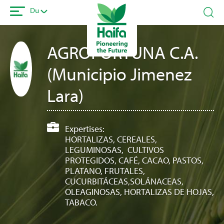
Overslaan
Du
en
naar
de
AGROFORTUNA C.A.
inhoud
gaan
(Municipio Jimenez
Lara)
Expertises:
HORTALIZAS, CEREALES,
LEGUMINOSAS, CULTIVOS
PROTEGIDOS, CAFÉ, CACAO, PASTOS,
PLATANO, FRUTALES,
CUCURBITÁCEAS,SOLÁNACEAS,
OLEAGINOSAS, HORTALIZAS DE HOJAS,
TABACO.