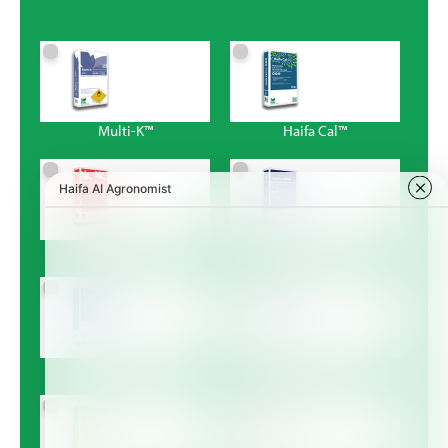
Multi-K™
Haifa Cal™
Poly-Feed™
Haifa MKP™
Magnisal™
Haifa Bonus™