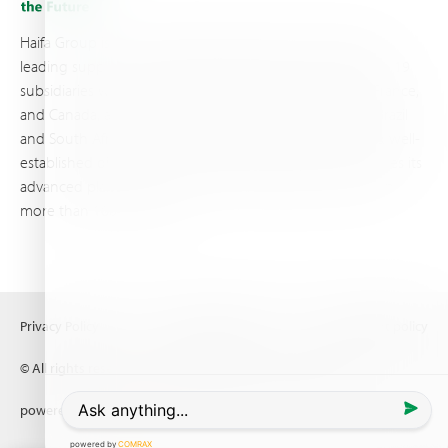
Haifa Group is a multi-national corporation and a global
leading supplier of specialty fertilizers, operating through 19
subsidiaries worldwide, with production sites in Israel, France,
and Canada, as well as proprietary blending facilities in Brazil
and South Africa. Backed by extensive infrastructure and well-
established distribution and logistics networks, Haifa makes its
advanced plant nutrition solutions available to growers in
more than 100 countries.
Privacy Policy
Terms of Use
Copyright policy
© All rights reserved (2026) Haifa Negev technologies LTD
powered by
Comrax