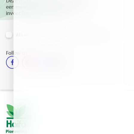
Deze vraag is om te controleren dat u
een mens bent, om geautomatiseerde
invoer (spam) te voorkomen.
Akkoord om informatie per email te ontvangen
Follow us