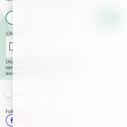
CAPTCHA
Deze vraag is om te controleren dat u
een mens bent, om geautomatiseerde
invoer (spam) te voorkomen.
Akkoord om informatie per email te ontvangen
Follow us