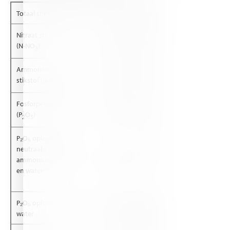
Totaal stikstof (N)
15%
Sporenelementen
Nitraat stikstof
Borium (B)
6.8%
0.03%
(N-NO
)
wateroplosbaar
3
Ammonium
Koper (Cu)
8.2%
0.02%
stikstof (N-NH
)
wateroplosbaar
4
Fosforpentoxide
Ijzer (Fe)
9%
0.46%
(P
O
)
wateroplosbaar
2
5
P₂O₅ oplosbaar in
neutraal
Ijzer gechelateerd
ammoniumcitraat
9%
0.09%
(EDTA)
en water
P₂O₅ oplosbaar in
Mangaan (Mn)
7.3%
0.07%
water
wateroplosbaar