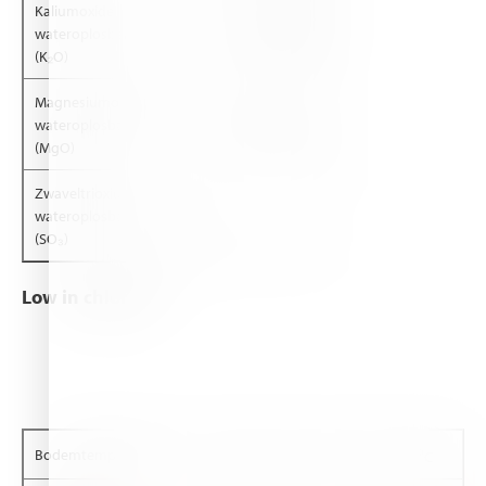
Kaliumoxide
Molybdeen (Mo)
wateroplosbaar
15%
0.023%
wateroplosbaar
(K₂O)
Magnesiumoxide
Zink (Zn)
wateroplosbaar
2.1%
0.03%
Wateroplosbaar
(MgO)
Zwaveltrioxide
wateroplosbaar
11.8%
(SO₃)
Low in chloride
o
o
o
Bodemtemperatuur
15
C
21
C
30
C