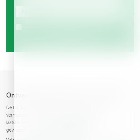
Uw
expertise
Uw expertise
I agree to receive information via email
Ontvang het laatste nieuws van Haifa.
De Haifa nieuwsbrief houdt u op de hoogte van
vernieuwende plantvoeding informatie en het
laatste nieuws en evenementen rondom uw
gewassen.
Vul uw emailadres in en ontvan het laatste nieuws van Haifa