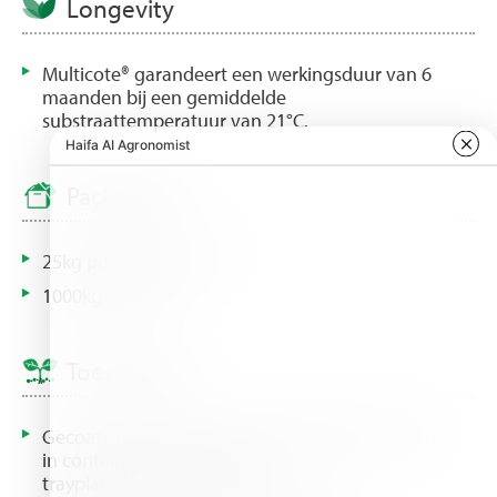
Longevity
Multicote® garandeert een werkingsduur van 6
maanden bij een gemiddelde
substraattemperatuur van 21°C.
Packaging
25kg polyethylene zak
1000kg big bag
Toepassing
Gecoate meststof voor boomkwekerijgewassen
in containerteelt, potplanten,
trayplantenopkweek, etc…