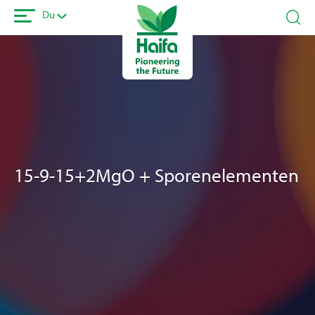
Overslaan
Du
en
naar
de
inhoud
gaan
15-9-15+2MgO + Sporenelementen