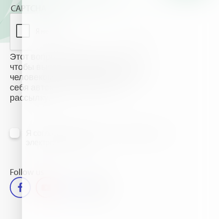
CAPTCHA
Этот вопрос задается для того,
чтобы выяснить, являетесь ли Вы
человеком или представляете из
себя автоматическую спам-
рассылку.
Я согласен(на) получать информацию по
электронной почте
Follow us