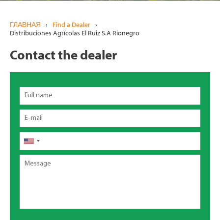
ГЛАВНАЯ
›
Find a Dealer
›
Distribuciones Agrícolas El Ruiz S.A Rionegro
Contact the dealer
Full
name
Email
Телефон
Message