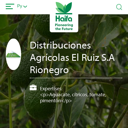
Перейти
Ру
к
основному
содержанию
Distribuciones
Agrícolas El Ruiz S.A
Rionegro
Expertises:
<p>Aguacate, cítricos, tomate,
pimentón</p>