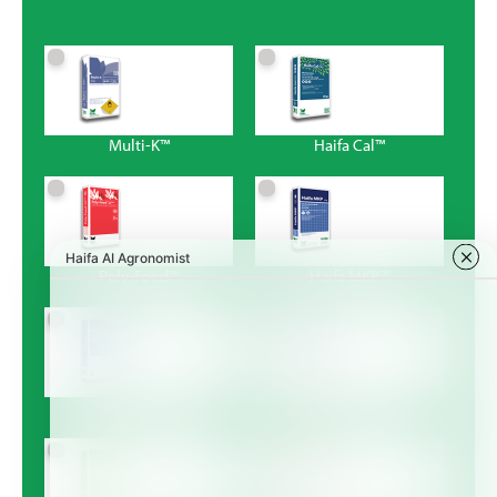
Multi-K™
Haifa Cal™
Poly-Feed™
Haifa MKP™
Magnisal™
Haifa Bonus™