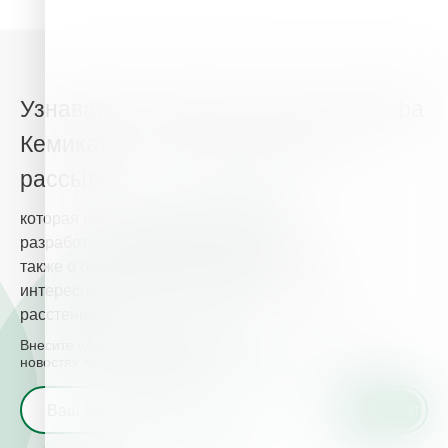
Узнавайте о главных новостях Хайфа
Кемикалз из нашей новостной
рассылки
которая сообщит Вам о наших новых
разработках в сфере питания растений, а
также о основных новостях и событиях,
интересных для Вас и полезных для Ваших
расстений.
Внесите адрес электронной почты и узнавайте о главных
новостях Хайфа Кемикалз