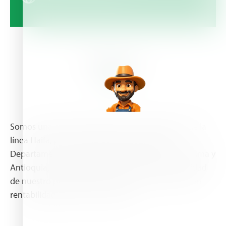
About Us
Somos una empresa dedicada a la distribución de la
línea Haifa, para todos los almacenes de los
Departamentos de Caldas, Quindío, Risaralda, Tolima y
Antioquia, caracterizándonos siempre por la calidad
de nuestro portafolio de productos y servicios, con
rentabilidad para toda la cadena.