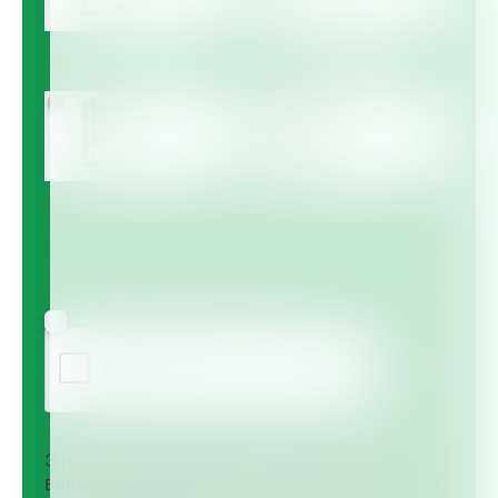
Multicote™
Multicote™ Agri /
Multigro™
Haifa MAP™
Haifa Micro™
Agree to receive information via email
Этот вопрос задается для того, чтобы
выяснить, являетесь ли Вы человеком или