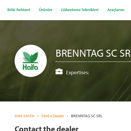
Ana
içeriğe
Bitki Rehberi
Ürünler
Gübreleme Teknikleri
Araçlarım
atla
BRENNTAG SC SR
Expertises:
ANA SAYFA
›
Find a Dealer
›
BRENNTAG SC SRL
Contact the dealer