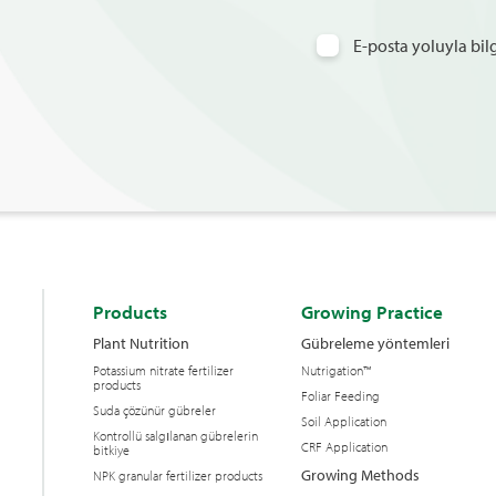
E-posta yoluyla bi
Products
Growing Practice
Plant Nutrition
Gübreleme yöntemleri
Potassium nitrate fertilizer
Nutrigation™
products
Foliar Feeding
Suda çözünür gübreler
Soil Application
Kontrollü salgılanan gübrelerin
CRF Application
bitkiye
Growing Methods
NPK granular fertilizer products