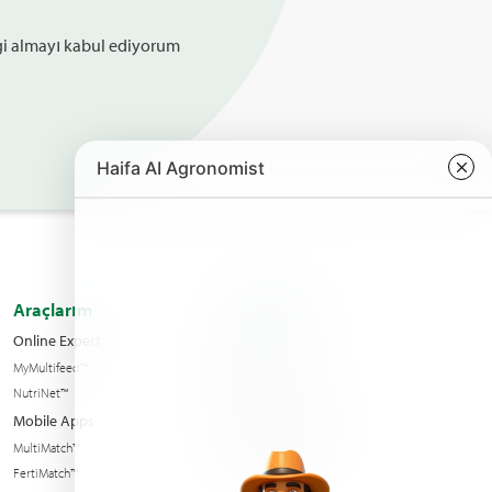
lgi almayı kabul ediyorum
Araçlarım
Hakkımızdaֿ
Online Expert
Kalite yönetimi
MyMultifeed™
Bize Ulaşın
NutriNet™
Condition of sales
Mobile Apps
Haberler & Olaylar
MultiMatch™
Sürdürülebilirlik
FertiMatch™