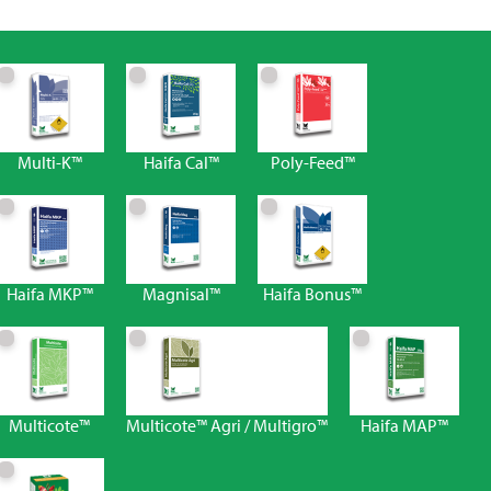
Multi-K™
Haifa Cal™
Poly-Feed™
Haifa MKP™
Magnisal™
Haifa Bonus™
Multicote™
Multicote™ Agri / Multigro™
Haifa MAP™