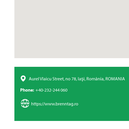
Aurel Vlaicu Street, no 78, Iaşi, România, ROMANIA
Phone
+40-232-244 060
https://www.brenntag.ro