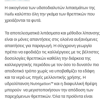
Η οικογένεια των υδατοδιαλυτών λιπασμάτων της
Haifa καλύπτει όλη την γκάμα των θρεπτικών που
χρειάζονται τα φυτά.
Τα αποτελεσματικά λιπάσματα και μέθοδοι λίπανσης
είναι οι μόνες απαντήσεις στις ολοένα αυξανόμενες
απαιτήσεις για παραγωγή. Η σύγχρονη γεωργία
πρέπει να εφοδιάζει τις καλλιέργειες με τις βέλτιστες
δοσολογίες θρεπτικών καθόλη την διάρκεια της
καλλιεργητικής περιόδου με τον όσο το δυνατόν πιο
αποδοτικό τρόπο χωρίς να υποβαθμίζει τα εδάφη
και τα νερά ως πηγές μελλοντικής χρήσης. Η
υδρολίπανση Nutrigation™ και η διαφυλλική θρέψη
μπορούν να μεγιστοποιήσουν την απόδοση των
παρεχόμενων θρεπτικών. Όλα τα προϊόντα είναι: