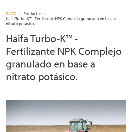
INICIO
›
Productos
›
Haifa Turbo-K™ - Fertilizante NPK Complejo granulado en base a
nitrato potásico.
Haifa Turbo-K™ -
Fertilizante NPK Complejo
granulado en base a
nitrato potásico.