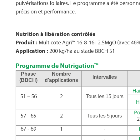
pulvérisations foliaires. Le programme a été personna
précision et performance.
Nutrition à libération contrôlée
Produit :
Multicote Agri™ 16-8-16+2.5MgO (avec 46% 
Application :
200 kg/ha au stade BBCH 51
Programme de Nutrigation™
Phase
Nombre
Intervalles
(BBCH)
d'applications
Hai
51 – 56
2
Tous les 15 jours
H
Po
57 - 65
2
Tous les 5 jours
2
67 - 69
1
-
-