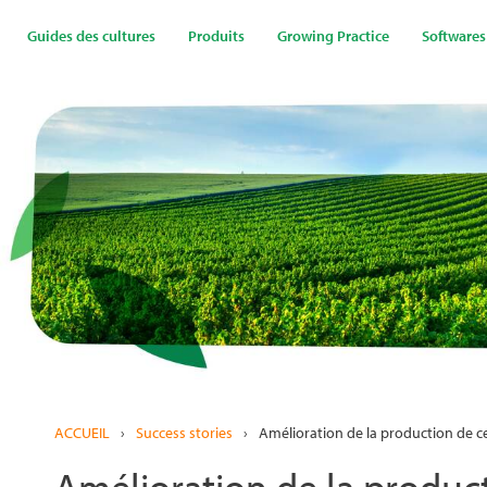
Aller
au
Guides des cultures
Produits
Growing Practice
Softwares
contenu
principal
ACCUEIL
›
Success stories
›
Amélioration de la production de cer
Amélioration de la product