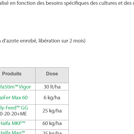
lisé en fonction des besoins spécifiques des cultures et des 
d’azote enrobé, libération sur 2 mois)
Produits
Dose
faStim™ Vigor
30 lt/ha
aiFer Max 60
6 kg/ha
ly-Feed™ GG
25 kg/ha
0-20-20+ME
Haifa MKP™
60 kg/ha
Haifa Mag™
25 kg/ha