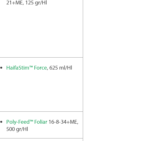
21+ME, 125 gr/Hl
HaifaStim™ Force
, 625 ml/Hl
Poly-Feed™ Foliar
16-8-34+ME,
500 gr/Hl