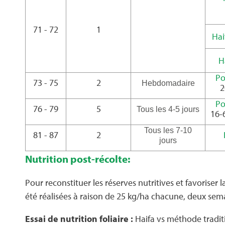
71 - 72
1
Hai
H
Po
73 - 75
2
Hebdomadaire
2
Po
76 - 79
5
Tous les 4-5 jours
16
Tous les 7-10
81 - 87
2
jours
Nutrition post-récolte:
Pour reconstituer les réserves nutritives et favorise
été réalisées à raison de 25 kg/ha chacune, deux semai
Essai de nutrition foliaire :
Haifa vs méthode tradit