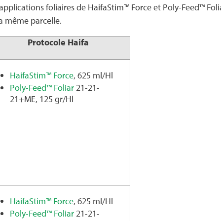
des applications foliaires de HaifaStim™ Force et Poly-Feed™ F
 la même parcelle.
Protocole Haifa
HaifaStim™ Force
, 625 ml/Hl
Poly-Feed™ Foliar
21-21-
21+ME, 125 gr/Hl
HaifaStim™ Force
, 625 ml/Hl
Poly-Feed™ Foliar
21-21-