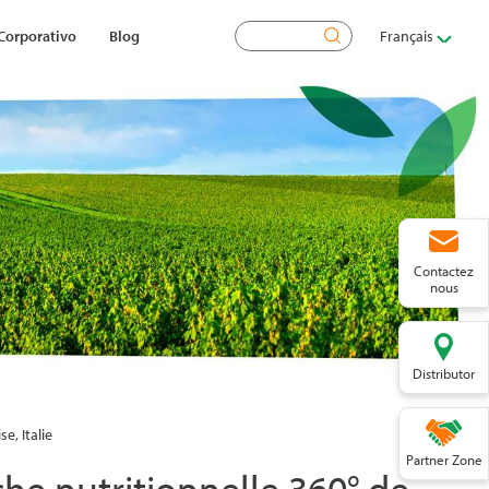
Rechercher
Corporativo
Blog
Français
Contactez
nous
Distributor
e, Italie
Partner Zone
che nutritionnelle 360° de