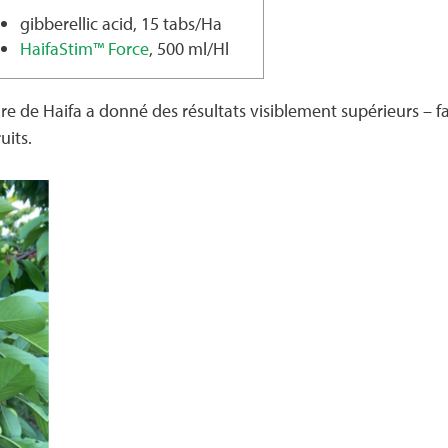
gibberellic acid, 15 tabs/Ha
HaifaStim™ Force
, 500 ml/Hl
ire de Haifa a donné des résultats visiblement supérieurs – f
uits.