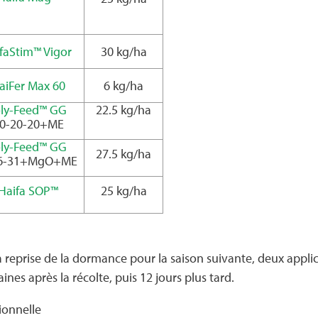
faStim™ Vigor
30 kg/ha
aiFer Max 60
6 kg/ha
ly-Feed™ GG
22.5 kg/ha
0-20-20+ME
ly-Feed™ GG
27.5 kg/ha
-6-31+MgO+ME
Haifa SOP™
25 kg/ha
r la reprise de la dormance pour la saison suivante, deux ap
nes après la récolte, puis 12 jours plus tard.
ionnelle