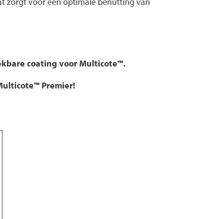
at zorgt voor een optimale benutting van
ekbare coating voor Multicote™.
ulticote™ Premier!