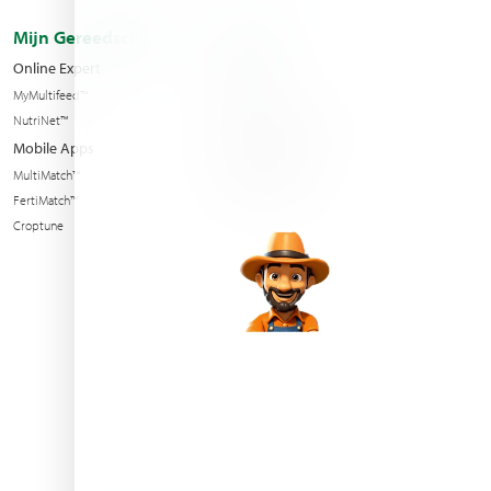
Mijn Gereedschap
Over ons
Online Expert
Filialen
MyMultifeed™
Contact Us
NutriNet™
Condition of sales
Mobile Apps
News & Events
MultiMatch™
Sustainability
FertiMatch™
Croptune