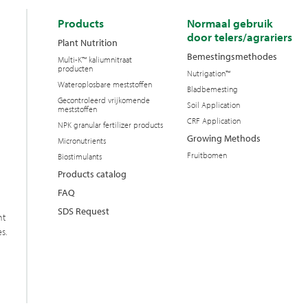
Products
Normaal gebruik
door telers/agrariers
Plant Nutrition
Bemestingsmethodes
Multi-K™ kaliumnitraat
producten
Nutrigation™
Wateroplosbare meststoffen
Bladbemesting
Gecontroleerd vrijkomende
Soil Application
meststoffen
CRF Application
NPK granular fertilizer products
Growing Methods
Micronutrients
Fruitbomen
Biostimulants
Products catalog
FAQ
SDS Request
nt
s.