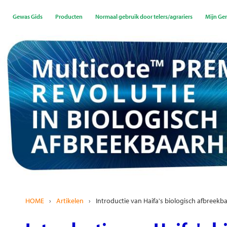
Overslaan
en
Gewas Gids
Producten
Normaal gebruik door telers/agrariers
Mijn Ge
naar
de
inhoud
gaan
HOME
›
Artikelen
›
Introductie van Haifa's biologisch afbreek