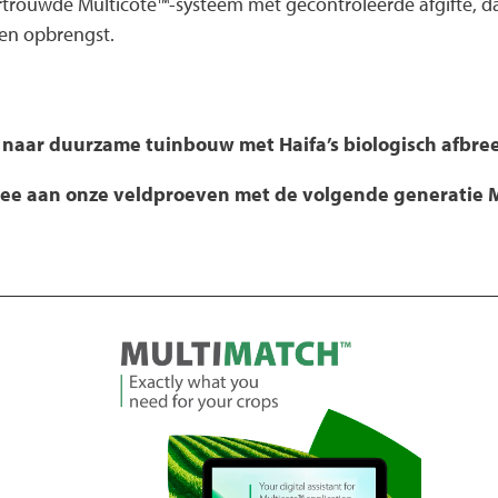
ertrouwde Multicote™-systeem met gecontroleerde afgifte, d
en opbrengst.
is naar duurzame tuinbouw met Haifa’s biologisch afbre
ee aan onze veldproeven met de volgende generatie M