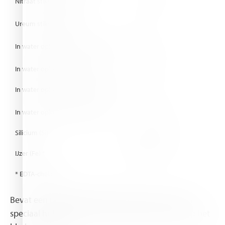
Nitraat stikstof (N-NO
)
%
11.6
3
Ureum stikstof (N-NH
)
%
0
2
In water oplosbaar fosfor (als P
O
)
%
5.0
2
5
In water oplosbaar fosfor (als P)
%
2.2
In water oplosbaar kalium (als K
O)
%
41
2
In water oplosbaar kalium (als K)
%
34.1
Silicium (Si)
ppm
2000
IJzer (Fe) *
ppm
500
* EDTA-chelaten
Bevat een plantbeschikbare siliciumvorm en een
speciaal hulpmiddel voor een betere hechting op het