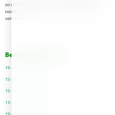
zo efficiënt dat het maar een kleine hoeveelheid
nodig is om de plant te versterken en de groei te
verbeteren.
Beschikbare formules
19-19-19+1+ME+0.2% Si
15-15-30+Fe+0.2 Si
15-15-30+ME+0.2% Si
13-5-41+Fe+0.2%Si
19-19-19+1+ME+0.4% Si