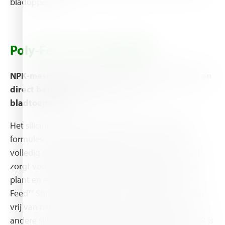
bladoppervlak.
Poly-Feed™ Stim ARMOR
NPK-meststoffen verrijkt met micronutriënten en
direct beschikbaar silicium – voor
bladtoepassing
Het silicium dat aan de Poly-Feed™ Stim ARMOR-
formules wordt toegevoegd, is in de vorm van
volledig oplosbaar, gestabiliseerd siliciumzuur, wat
zorgt voor beschikbaarheid voor opname door de
plant en een hoge efficiëntie. De silicium in Poly-
Feed™ Stim ARMOR hebben een neutrale pH en zijn
vrij van natrium, waardoor ze superieur zijn aan
andere silicium-producten. Poly-Feed™ Stim ARMOR is