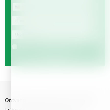
Telefoon
Telefoonnummer
E-mail
Uw
expertise
Uw expertise
I agree to receive information via email
Ontvang het laatste nieuws van Haifa.
De Haifa nieuwsbrief houdt u op de hoogte van