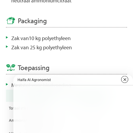
neutraal ammoniumcitraat
Packaging
Zak van10 kg polyethyleen
Zak van 25 kg polyethyleen
Toepassing
Meststof voor bladvoeding
Analyse
Unit
Typical
Totaal stikstof (als N)
%
13.0
Ammonium Stikstof (N-NH
)
%
1.4
4