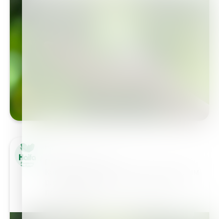
Haifa Group
Пищевые фосфаты
Компания "Хайфа" является ведущим
разработчиком, производителем и
поставщиком…