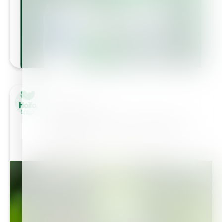
Haifa Group
Сертификация
Пищевые фосфаты производства
компании отвечают самым жестким
нормам и…