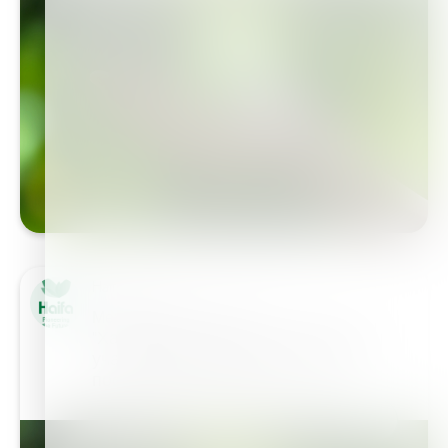
Haifa Group
Международные связи
"Хайфа" является полноправным
участником и/или поддерживает
постоянные рабочие…