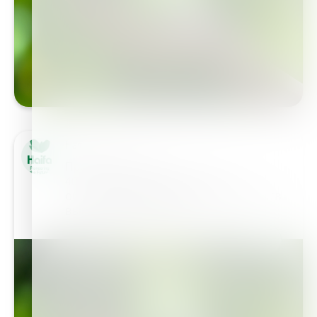
Haifa Group
Профиль компании
40-летний опыт безупречного
обслуживания фермерских хозяйств
вывел компанию на…