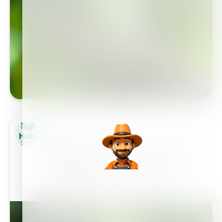
Haifa Group
Периодическое обновление регистрации
REACH
Мы рады сообщить всем нашим
клиентам об успешном завершении
регистрации…