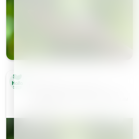
Haifa Group
Производственные стандарты
"Хайфа" стремится соответствовать
самым передовым производственным
стандартам,…