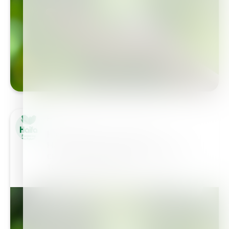
Haifa Group
Наш центр для посетителей
Наш центр для посетителей - это
своего рода профессиональная
теплица, где можно…