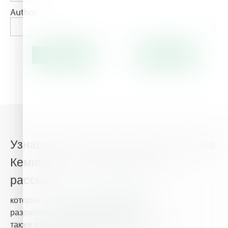
Author
Узнавайте о главных новостях Хайфа
Кемикалз из нашей новостной
рассылки
которая сообщит Вам о наших новых
разработках в сфере питания растений, а
также о основных новостях и событиях,