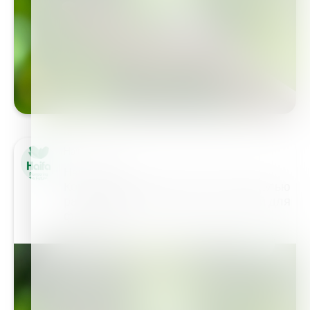
Haifa Group
Наша задача
Компания видит своей основной целью
разработку эффективных решений для
фермеров…