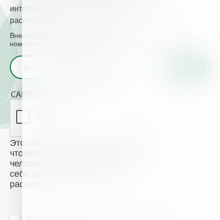
интересных для Вас и полезных для Ваших
расстений.
Внесите адрес электронной почты и узнавайте о главных
новостях Хайфа Кемикалз
CAPTCHA
Этот вопрос задается для того,
чтобы выяснить, являетесь ли Вы
человеком или представляете из
себя автоматическую спам-
рассылку.
Я согласен(на) получать информацию по