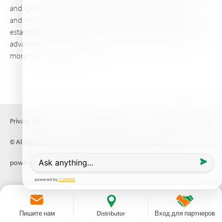
and Canada, as well as proprietary blending facilities in Brazil
and South Africa. Backed by extensive infrastructure and well-
established distribution and logistics networks, Haifa makes its
advanced plant nutrition solutions available to growers in
more than 100 countries.
Privacy Policy
Terms of Use
Copyright policy
© All rights reserved (2026) Haifa Negev technologies LTD
powered by
Comrax
Пишите нам
Distributor
Вход для партнеров