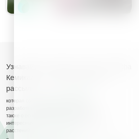
Узнавайте о главных новостях Хайфа
Кемикалз из нашей новостной
рассылки
которая сообщит Вам о наших новых
разработках в сфере питания растений, а
также о основных новостях и событиях,
интересных для Вас и полезных для Ваших
расстений.