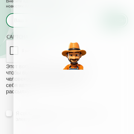
Внесите адрес электронной почты и узнавайте о главных
новостях Хайфа Кемикалз
CAPTCHA
Этот вопрос задается для того,
чтобы выяснить, являетесь ли Вы
человеком или представляете из
себя автоматическую спам-
рассылку.
Я согласен(на) получать информацию по
электронной почте