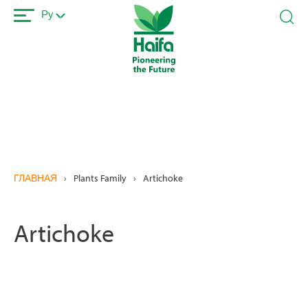
Перейти
Ру
к
основному
содержанию
ГЛАВНАЯ
›
Plants Family
›
Artichoke
Artichoke