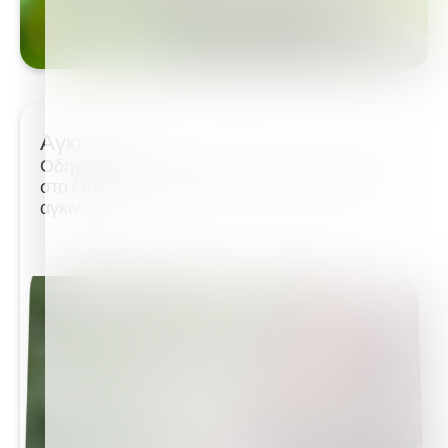
Αγκινάρα
Οδηγός καλλιέργειας αγκινάρας - Αξιοποιήστε
στο έπακρο το λίπασμα για την καλλιέργεια
αγκινάρα Η...