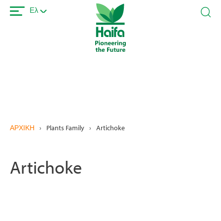
Παράκαμψη
Ελ
προς
το
κυρίως
περιεχόμενο
ΑΡΧΙΚΗ
›
Plants Family
›
Artichoke
Artichoke