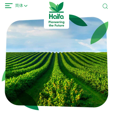
跳
简体
转
到
主
要
内
容