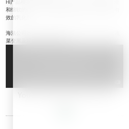
HI产品根据客户的需求专门配制，提高乳酪的柔滑
和绵软的口感，在乳酪制品和炼乳加工过程中是有
效的乳化剂。
海法公司的食品级磷酸盐是蔬菜加工中用于防止蔬
菜变黑及脱色的理想添加剂。
You may also be interested
in this