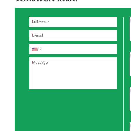
Full
name
Email
电
话
Message