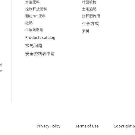
水溶肥料
叶面喷施
控制释放肥料
土壤施肥
颗粒NPK肥料
控释肥施用
微肥
生长方式
生物刺激剂
果树
Products catalog
常见问题
安全资料表申请
nt
s.
Privacy Policy
Terms of Use
Copyright p