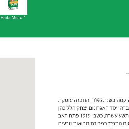
Haifa Micro™
חברת הגרעין היא חברה פרטית משפחתית אשר הוקמה בשנת 1896. החברה עוסקת
רה ייסד האגרונום יצחק הלל כהן
במושבה באר טוביה בשנות התשעים של המאה התשע עשרה, כשב- 1919 פתח האב
ים התרכז במכירת תבואות וזרעים