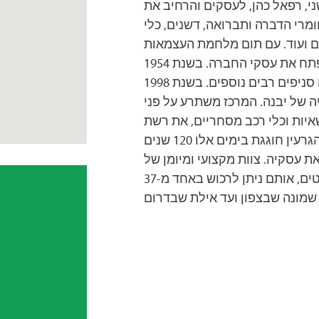
שנת 1927 נכנס הדור השני, רפאל כהן, לעסקים והרחיב את
מרי הדברה ותברואה, דשנים, כלי
יים ועוד. עם תום מלחמת העצמאות
נכנס בנו של רפאל, דן כהן, לעסק והמשיך להוביל ולפתח את עסקי החברה. בשנת 1954
פתחה החברה סניף נוסף בתל אביב, כשבהמשך נפתחו סניפים רבים נוספים. בשנת 1998
ה של יבנה. המרכז משתרע על פני
11,000  וכלי רכב מסחריים, את רשת
סניפי החברה ואלפי לקוחותיה ברחבי הארץ. הגרעין חוגגת בימים אלו 120 שנים
 עסקיה. צוות מקצועי ומיומן של
עובדים מציע ללקוחות החברה מגוון של שירותים ופריטים, אותם ניתן לרכוש באחד מ-37