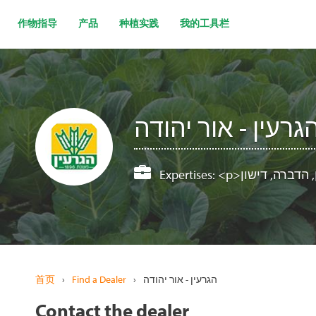
跳
转
作物指导
产品
种植实践
我的工具栏
到
主
要
内
容
גרעין - אור יהודה
Expertises:
首页
›
Find a Dealer
›
הגרעין - אור יהודה
Contact the dealer