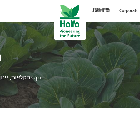
精準衝擊
Corporate
ה
<p>חקלאות, גינון, הדברה, דישון</p>