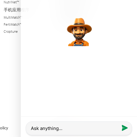
NutriNet™
Condition of sales
手机应用程序
可持续性
MultiMatch™
新闻与活动
FertiMatch™
Croptune
olicy
powered by
Comrax